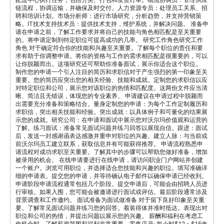
链流程，协调运输，并确保及时交付。人力资源专员：处理员工关系、招
聘和培训计划。市场分析师：进行市场研究，分析趋势，并支持营销策
略。IT技术支持技术员：提供技术支持，维护系统，并解决问题。 准备申
请在申请之前，了解工作要求并将自己的技能与角色相匹配是至关重要
的。将申请定制到特定职位可提高成功的几率。 研究工作角色研究工作
角色 对于确定符合你的技能和兴趣至关重要。了解每个职位的责任和要
求有助于你调整申请。将你的资格与工作的需求相匹配是很重要的，可以
让你脱颖而出。这项研究还可帮助你准备面试，展示你适合这个职位。
制作您的申请一个引人注目的简历和求职信对于产生强烈的第一印象至关
重要。您的简历应突出您的相关经验、技能和成就。定制您的求职信以应
对特定职位和公司，展示您对该职位的热情和匹配度。这两份文件应当清
晰、简洁且无错误，体现您的专业素养。 申请建议在申请过程中脱颖而
出需要充分准备和策略结合。量身定制您的申请：为每个工作定制履历和
求职信，突出相关技能和经验。突出成就：以具体例子和可量化的结果展
示您的成就。研究公司：在申请和面试中展示您对沃尔玛价值观和运营的
了解。练习面试：准备常见面试问题并练习回答以展现自信。跟进：面试
后，发送一封感谢函表达感激并重申对职位的兴趣。建立人脉：与当前或
前沃尔玛员工建立联系，获取信息并有可能获得推荐。 申请流程熟悉申
请流程对成功求职至关重要。了解其中的步骤可以帮助您做好准备，增加
被录用的机会。 在线申请要进行在线申请，请访问职业门户网站并创建
一个账户。浏览可用职位，并选择适合您技能和兴趣的职位。填写准确详
细的申请表。提交您的申请，并等待确认电子邮件以确保申请已经收到。
申请阶段申请流程通常包括几个阶段。提交申请后，可能会由招聘人员进
行审核。如果入围，您可能会被邀请进行面试或评估。最后阶段通常涉及
背景调查和工作邀约。 面试准备为面试做准备 对于留下良好印象至关重
要。了解常见面试问题并练习您的回答。着装得体并准时抵达。表现出对
职位和公司的热情，并提出问题以展示您的兴趣。 薪酬和福利在考虑工
作机会时，了解薪资范围和福利非常重要。零售店员: 每小时$12 - $15收