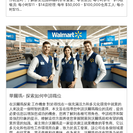
银员: 每小时$11 - $14店经理: 每年 $50,000 - $100,000仓库工人: 每小
时$15...
華爾瑪- 探索如何申請職位
在沃爾瑪探索 工作機會 對於尋找在一個充滿活力和多元化環境中就業的
人來說是一個明智的選擇。本文旨在指導您申請沃爾瑪職位的流程，提供
必要信息以增加您成功的機會。您將了解到各種可用角色、申請程序和製
造強烈印象的提示。瞭解這些方面將使您掌握開展與沃爾瑪前程有望的職
業所需的知識。雇主簡介沃爾瑪是一家提供廣泛就業機會的零售商。它以
多元化和包容性工作環境而自豪，致力於員工發展。該公司在各個領域運
營，包括零售、電子商務和供應鏈。作為雇主，沃爾瑪提供有競爭力的薪