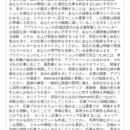
あなたのスキルや興味に合った適切な仕事を特定するために不可欠で
す。各ポジションの責任と要件を理解することは、あなたのアプリケー
ションを適合させるのに役立ちます。あなたの資格を仕事のニーズに合
わせることは、リクルーターに目立つことが重要です。この調査は面接
の準備にも役立ち、あなたがその職務に適していることを示すことがで
きます。 アプリケーションの作成説得力のある履歴書とカバーレター
は強固な第一印象を与えるために不可欠です。あなたの履歴書は関連す
る経験、スキル、および実績を強調するべきです。特定の仕事と会社に
焦点を当て、その仕事との適合性を示すためにあなたの熱意を示すよう
にカバーレターをカスタマイズしてください。両方の文書は明確で簡潔
でエラーがなく、あなたの専門性を反映している必要があります。 ア
プリケーションのヒントアプリケーションの過程で目立つためには、準
備と戦略の組み合わせが必要です。アプリケーションを合わせる：それ
ぞれの仕事に応じて、履歴書とカバーレターをカスタマイズし、関連す
るスキルと経験を強調してください。実績を強調する：具体的な例や数
量化された結果で、自分の成果を示してください。企業の調査：アプリ
ケーションや面接で、Walmartの価値観と業務についての知識を示して
ください。面接の練習：一般的な面接の質問に備え、自信を伝えるため
に回答の練習をしてください。フォローアップ：面接後、感謝の意を表
すためにお礼のメモを送り、そのポジションに対する興味を再確認して
ください。ネットワーク：現在のまたは元のWalmart社員とつながり、
洞察を得たり紹介を受けたりしてください。 応募プロセス就職活動に
おいて、応募プロセスをスムーズに進めることは重要です。関連する手
続きを理解しておくことで、準備を整え、採用される可能性を高めるこ
とができます。 オンライン応募オンラインで応募するには、キャリア
ポータルを訪れてアカウントを作成してください。利用可能なポジショ
ンを閲覧し、スキルや興味に合ったものを選択してください。正確かつ
詳細な情報で応募フォームを記入してください。応募を提出し、受信さ