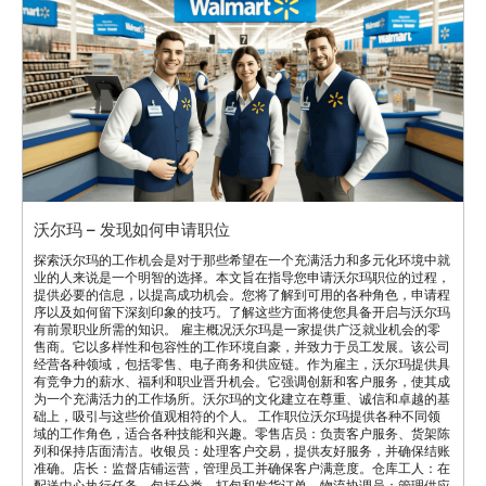
沃尔玛 – 发现如何申请职位
探索沃尔玛的工作机会是对于那些希望在一个充满活力和多元化环境中就
业的人来说是一个明智的选择。本文旨在指导您申请沃尔玛职位的过程，
提供必要的信息，以提高成功机会。您将了解到可用的各种角色，申请程
序以及如何留下深刻印象的技巧。了解这些方面将使您具备开启与沃尔玛
有前景职业所需的知识。 雇主概况沃尔玛是一家提供广泛就业机会的零
售商。它以多样性和包容性的工作环境自豪，并致力于员工发展。该公司
经营各种领域，包括零售、电子商务和供应链。作为雇主，沃尔玛提供具
有竞争力的薪水、福利和职业晋升机会。它强调创新和客户服务，使其成
为一个充满活力的工作场所。沃尔玛的文化建立在尊重、诚信和卓越的基
础上，吸引与这些价值观相符的个人。 工作职位沃尔玛提供各种不同领
域的工作角色，适合各种技能和兴趣。零售店员：负责客户服务、货架陈
列和保持店面清洁。收银员：处理客户交易，提供友好服务，并确保结账
准确。店长：监督店铺运营，管理员工并确保客户满意度。仓库工人：在
配送中心执行任务，包括分类、打包和发货订单。物流协调员：管理供应