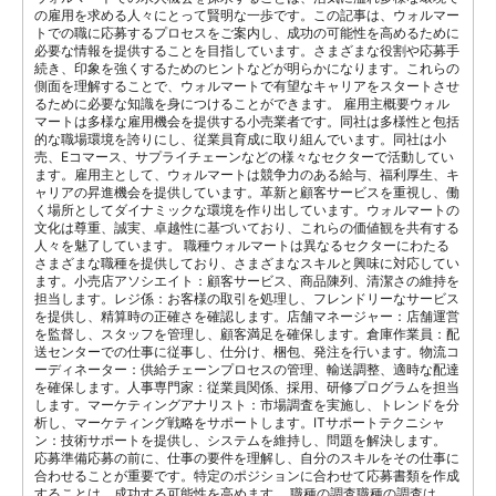
の雇用を求める人々にとって賢明な一歩です。この記事は、ウォルマー
トでの職に応募するプロセスをご案内し、成功の可能性を高めるために
必要な情報を提供することを目指しています。さまざまな役割や応募手
続き、印象を強くするためのヒントなどが明らかになります。これらの
側面を理解することで、ウォルマートで有望なキャリアをスタートさせ
るために必要な知識を身につけることができます。 雇用主概要ウォル
マートは多様な雇用機会を提供する小売業者です。同社は多様性と包括
的な職場環境を誇りにし、従業員育成に取り組んでいます。同社は小
売、Eコマース、サプライチェーンなどの様々なセクターで活動してい
ます。雇用主として、ウォルマートは競争力のある給与、福利厚生、キ
ャリアの昇進機会を提供しています。革新と顧客サービスを重視し、働
く場所としてダイナミックな環境を作り出しています。ウォルマートの
文化は尊重、誠実、卓越性に基づいており、これらの価値観を共有する
人々を魅了しています。 職種ウォルマートは異なるセクターにわたる
さまざまな職種を提供しており、さまざまなスキルと興味に対応してい
ます。小売店アソシエイト：顧客サービス、商品陳列、清潔さの維持を
担当します。レジ係：お客様の取引を処理し、フレンドリーなサービス
を提供し、精算時の正確さを確認します。店舗マネージャー：店舗運営
を監督し、スタッフを管理し、顧客満足を確保します。倉庫作業員：配
送センターでの仕事に従事し、仕分け、梱包、発注を行います。物流コ
ーディネーター：供給チェーンプロセスの管理、輸送調整、適時な配達
を確保します。人事専門家：従業員関係、採用、研修プログラムを担当
します。マーケティングアナリスト：市場調査を実施し、トレンドを分
析し、マーケティング戦略をサポートします。ITサポートテクニシャ
ン：技術サポートを提供し、システムを維持し、問題を解決します。
応募準備応募の前に、仕事の要件を理解し、自分のスキルをその仕事に
合わせることが重要です。特定のポジションに合わせて応募書類を作成
することは、成功する可能性を高めます。 職種の調査職種の調査は、