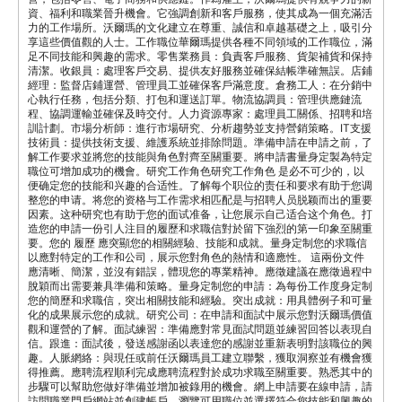
資、福利和職業晉升機會。它強調創新和客戶服務，使其成為一個充滿活
力的工作場所。沃爾瑪的文化建立在尊重、誠信和卓越基礎之上，吸引分
享這些價值觀的人士。工作職位華爾瑪提供各種不同領域的工作職位，滿
足不同技能和興趣的需求。零售業務員：負責客戶服務、貨架補貨和保持
清潔。收銀員：處理客戶交易、提供友好服務並確保結帳準確無誤。店鋪
經理：監督店鋪運營、管理員工並確保客戶滿意度。倉務工人：在分銷中
心執行任務，包括分類、打包和運送訂單。物流協調員：管理供應鏈流
程、協調運輸並確保及時交付。人力資源專家：處理員工關係、招聘和培
訓計劃。市場分析師：進行市場研究、分析趨勢並支持營銷策略。IT支援
技術員：提供技術支援、維護系統並排除問題。準備申請在申請之前，了
解工作要求並將您的技能與角色對齊至關重要。將申請書量身定製為特定
職位可增加成功的機會。研究工作角色研究工作角色 是必不可少的，以
便确定您的技能和兴趣的合适性。了解每个职位的责任和要求有助于您调
整您的申请。将您的资格与工作需求相匹配是与招聘人员脱颖而出的重要
因素。这种研究也有助于您的面试准备，让您展示自己适合这个角色。打
造您的申請一份引人注目的履歷和求職信對於留下強烈的第一印象至關重
要。您的 履歷 應突顯您的相關經驗、技能和成就。量身定制您的求職信
以應對特定的工作和公司，展示您對角色的熱情和適應性。 這兩份文件
應清晰、簡潔，並沒有錯誤，體現您的專業精神。應徵建議在應徵過程中
脫穎而出需要兼具準備和策略。量身定制您的申請：為每份工作度身定制
您的簡歷和求職信，突出相關技能和經驗。突出成就：用具體例子和可量
化的成果展示您的成就。研究公司：在申請和面試中展示您對沃爾瑪價值
觀和運營的了解。面試練習：準備應對常見面試問題並練習回答以表現自
信。跟進：面試後，發送感謝函以表達您的感謝並重新表明對該職位的興
趣。人脈網絡：與現任或前任沃爾瑪員工建立聯繫，獲取洞察並有機會獲
得推薦。應聘流程順利完成應聘流程對於成功求職至關重要。熟悉其中的
步驟可以幫助您做好準備並增加被錄用的機會。網上申請要在線申請，請
訪問職業門戶網站並創建帳戶。瀏覽可用職位並選擇符合您技能和興趣的