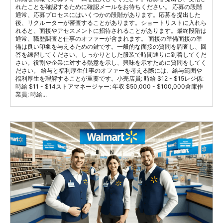
れたことを確認するために確認メールをお待ちください。 応募の段階
通常、応募プロセスにはいくつかの段階があります。応募を提出した
後、リクルーターが審査することがあります。ショートリストに入れら
れると、面接やアセスメントに招待されることがあります。最終段階は
通常、職歴調査と仕事のオファーが含まれます。 面接の準備面接の準
備は良い印象を与えるための鍵です。一般的な面接の質問を調査し、回
答を練習してください。しっかりとした服装で時間通りに到着してくだ
さい。役割や企業に対する熱意を示し、興味を示すために質問をしてく
ださい。 給与と福利厚生仕事のオファーを考える際には、給与範囲や
福利厚生を理解することが重要です。小売店員: 時給 $12 - $15レジ係:
時給 $11 - $14ストアマネージャー: 年収 $50,000 - $100,000倉庫作
業員: 時給...