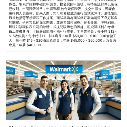
職位。填寫詳細和準確的申請表。提交您的申請後，等待確認郵件以確保
已收到。申請階段通常，申請過程 包含幾個階段。提交申請後，可能會
由招聘人員審核。如果入圍，您可能會被邀請進行面試或評估。最後階段
通常包括背景檢查和工作提案。面試準備為面試做好準備是留下良好印象
的關鍵。研究常見的面試問題，並練習如何回答。穿著專業、準時到達。
展現對該職位和公司的熱情，並提問以示您的興趣。薪資與福利在考慮一
份工作機會時，了解薪資範圍和福利很重要。零售業務員：每小時 $12 -
$15收銀員：每小時 $11 - $14店長：年薪 $50,000 - $100,000倉儲工
人：每小時 $15 - $20物流協調員：年薪 $45,000 - $60,000人力資源
專員：年薪 $40,000 -...