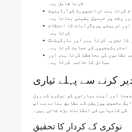
کرنا شامل ہے۔
:  کرتا ہے، ٹرانسپورٹ کوآرڈینیٹ
ور وقت پر ترسیل یقینی بناتا ہے۔
: ور تربیتی پروگرامات کا انتظام
کرتا ہے۔
: ا تجزیہ کرتا ہے، اور مارکیٹنگ
استریٹیجیوں کی حمایت کرتا ہے۔
: نظاموں کی محافظت کرتا ہے، اور
مسائل کا خاتمہ کرتا ہے۔
یر کرنے سے پہلے تیاری
جھنا اور اپنے مہارتوں کو نوکری کے رول
ایک مخصوص پوزیشن کے مطابق بنانے سے آپ
کی کامیابی کی امکانات بڑھ جاتی ہیں۔
نوکری کے کردار کا تحقیق