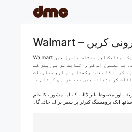
Skip
to
content
Walmart – یں
ک دینامک اور مختلف ماحول میں
ے۔ یہ مضمون آپ کو واٹسایٹ پر پوزیشن کے
ہم کرنے کا مقصد رکھتا ہے، اہم معلومات
انات کو بڑھانے میں مدد فراہم کرتا ہے۔
ے اور مضبوط تاثر ڈالنے کے لیے مشورے کا علم
اتھ ایک پرومسنگ کیرئر پر سفر پر لے جائے گا۔