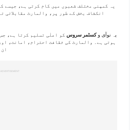
یہ کمپنی مختلف شعبوں میں کام کرتی ہے، جیسے کے
انکشاف بخش کے طور پر، والمارٹ مقابلاتی ت
یہ نوآی و
کسٹمر سروس
کو اعلٰی تسلیم کرتا ہے، جس
ہوتی ہے۔ والمارٹ کی ثقافت احترام، امانت، اور
ان 
ADVERTISEMENT