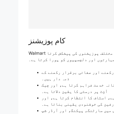
کام پوزیشنز
Walmart مختلف علاقوں میں مختلف سیکٹرز میں ملازمت کی مختلف پوزیشنوں کی پیشکش کرتا
ہارتوں اور دلچسپیوں کو پورا کرتا ہے۔
: ھنے اور صفائی برقرار رکھنے کے
ذمہ دار ہیں۔
: نہ خدمت فراہم کرتا ہے، اور چیک
آؤٹ پر درستی کا یقین دلاتا ہے۔
:  اسٹاف کا انتظام کرتا ہے، اور
فین کی خوشنودی یقینی بناتا ہے۔
: میں سارٹنگ، پیکنگ، اور آرڈر شپ