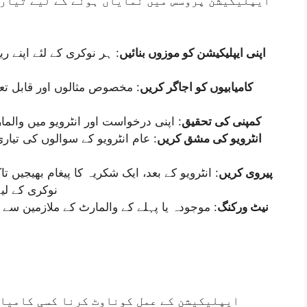
ایپلیکیشن پروسس میں نمایاں ہونے کے لیے تیاری
اپنی ایپلیکیشن کو موزوں بنائیں
ہر نوکری کے لئے اپنے ریزو
کامیابیوں کو اجاگر کریں
مخصوص مثالوں اور قابل تعین ن
کمپنی کی تحقیق
اپنی درخواست اور انٹرویو میں والمارٹ
انٹرویو کی مشق کریں
عام انٹرویو کے سوالوں کی تیاری 
پیروی کریں
انٹرویو کے بعد، ایک شکریہ کا پیغام بھیجیں ت
نوکری کے لی
نیٹ ورکنگ
موجودہ یا پہلے کے والمارٹ کے ملازمین سے ر
ایپلیکیشن کے عمل کوناوٹ کرنا کسی کامیاب 