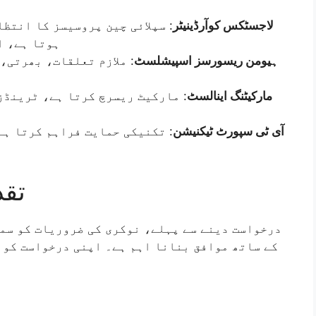
لاجسٹکس کوآرڈینیٹر
سپلائی چین پروسیسز کا انتظام
ہوتا ہے، ا
ہیومن ریسورسز اسپیشلسٹ
ملازم تعلقات، بھرتی، ا
مارکیٹنگ اینالسٹ
مارکیٹ ریسرچ کرتا ہے، ٹرینڈز ک
آی ٹی سپورٹ ٹیکنیشن
تکنیکی حمایت فراہم کرتا ہے، 
تقد
درخواست دینے سے پہلے، نوکری کی ضروریات کو سم
کے ساتھ موافق بنانا اہم ہے۔ اپنی درخواست کو 