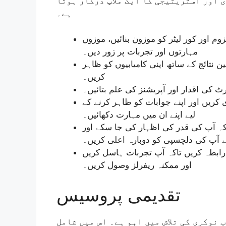
 اور استریٹیجی کا ایک ملاپ درکار ہوتا
ہے۔
: م اور کور لیٹر کو موزون بنائیں، موزوں
مہارتوں اور تجربات پر زور دیں۔
: تائج کے ساتھ اپنی کامیابیوں کو ظاہر
کریں۔
:  کی اقدار اور آپریشنز کی علم بتائیں۔
: کریں اور اپنے جوابات کو ظاہر کرنے کے
لیے اپنے ان میں مہارت دکھائیں۔
: اکہ آپ کی قدر کی اظہار کی جا سکے اور
ے آپ کی دلچسپی کو دوبارہ اعلی کریں۔
: ابطہ کریں تاکہ آپ تجربات ہاسل کریں
اور ممکنہ ریفرلز وصول کریں۔
تقدیمی پروسیس
نوکری کی تلاش میں اہم ہے۔ اس میں شامل