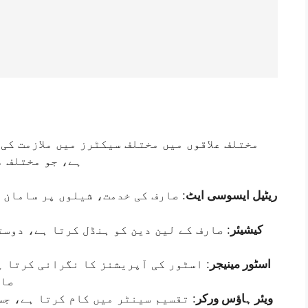
ہے، جو مختلف م
ریٹیل ایسوسی ایٹ
صارف کی خدمت، شیلوں پر سامان رک
کیشیئر
صارف کے لین دین کو ہنڈل کرتا ہے، دوستا
اسٹور مینیجر
اسٹور کی آپریشنز کا نگرانی کرتا ہے،
صار
ویئر ہاؤس ورکر
تقسیم سینٹر میں کام کرتا ہے، جس 