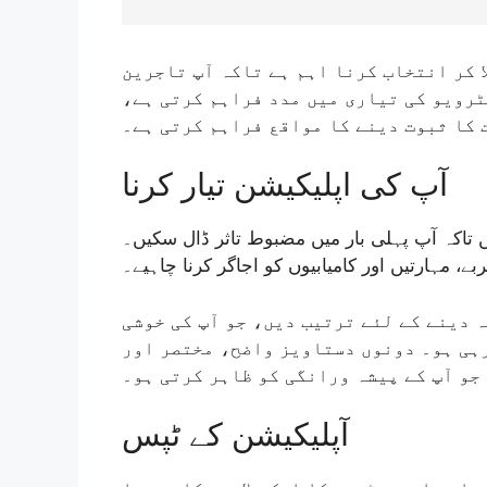
 کر انتخاب کرنا اہم ہے تاکہ آپ تاجرین
نٹرویو کی تیاری میں مدد فراہم کرتی ہے
ت کا ثبوت دینے کا مواقع فراہم کرتی ہے۔
آپ کی اپلیکیشن تیار کرنا
ں تاکہ آپ پہلی بار میں مضبوط تاثر ڈال سکیں۔
ے، مہارتیں اور کامیابیوں کو اجاگر کرنا چاہیے۔
 دینے کے لئے ترتیب دیں، جو آپ کی خوشی
رہی ہو۔ دونوں دستاویز واضح، مختصر اور
جو آپ کے پیشہ ورانگی کو ظاہر کرتی ہو۔
آپلیکیشن کے ٹپس