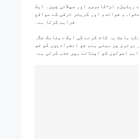
 ریٹیل، ای-کامرس، اور سپلائی چین۔ ایک
نخواہ، فوائد، اور کریئر ترقی کے مواقع
فراہم کرتا ہے۔
 کے باعث یہ کام کرنے کی ایک دینامک جگہ
 برتری پر مبنی ہے، جو انفرادیوں کو جو
اہم اصولوں کو اپناتے ہیں جذب کرتی ہے۔