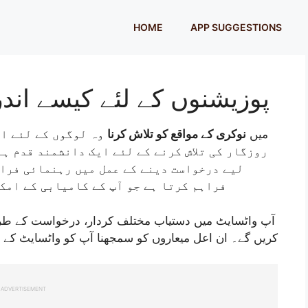
HOME
APP SUGGESTIONS
پوزیشنوں کے لئے کیسے اندرونی کر
Walmart میں
نوکری کے مواقع کو تلاش کرنا
وہ لوگوں کے لئے ای
روزگار کی تلاش کرنے کے لئے ایک دانشمند قدم ہ
لیے درخواست دینے کے عمل میں رہنمائی فرا
فراہم کرتا ہے جو آپ کے کامیابی کے امک
آپ واٹسایٹ میں دستیاب مختلف کردار، درخواست کے طریق
کریں گے۔ ان اعل میعاروں کو سمجھنا آپ کو واٹسایٹ کے س
ADVERTISEMENT