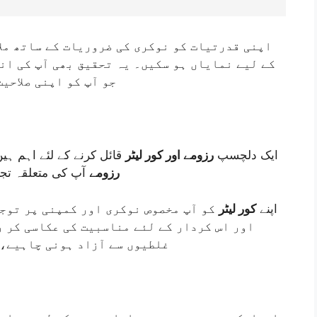
اپنی قدرتیات کو نوکری کی ضروریات کے ساتھ ملا
کے لیے نمایاں ہو سکیں۔ یہ تحقیق بھی آپ کی ا،
جو آپ کو اپنی صلاحی
ایک دلچسپ
رزومے اور کور لیٹر
قائل کرنے کے لئے اہم ہی
رزومے
آپ کی متعلقہ تجرب
اپنے
کور لیٹر
کو آپ مخصوص نوکری اور کمپنی پر توجہ
اور اس کردار کے لئے مناسبیت کی عکاسی کر 
غلطیوں سے آزاد ہونی چاہیے، 