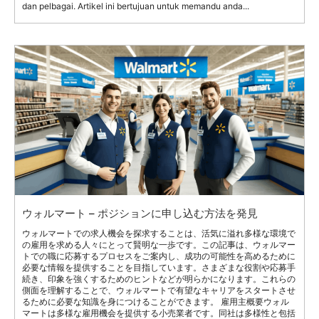
dan pelbagai. Artikel ini bertujuan untuk memandu anda...
ウォルマート – ポジションに申し込む方法を発見
ウォルマートでの求人機会を探求することは、活気に溢れ多様な環境で
の雇用を求める人々にとって賢明な一歩です。この記事は、ウォルマー
トでの職に応募するプロセスをご案内し、成功の可能性を高めるために
必要な情報を提供することを目指しています。さまざまな役割や応募手
続き、印象を強くするためのヒントなどが明らかになります。これらの
側面を理解することで、ウォルマートで有望なキャリアをスタートさせ
るために必要な知識を身につけることができます。 雇用主概要ウォル
マートは多様な雇用機会を提供する小売業者です。同社は多様性と包括