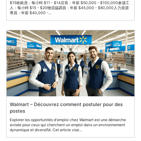
$15收銀員：每小時 $11 - $14店長：年薪 $50,000 - $100,000倉儲工
人：每小時 $15 - $20物流協調員：年薪 $45,000 - $60,000人力資源
專員：年薪 $40,000 -...
Walmart – Découvrez comment postuler pour des
postes
Explorer les opportunités d'emploi chez Walmart est une démarche
avisée pour ceux qui cherchent un emploi dans un environnement
dynamique et diversifié. Cet article vise...