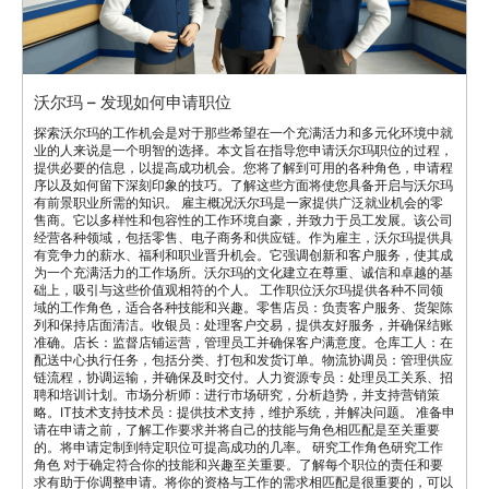
沃尔玛 – 发现如何申请职位
探索沃尔玛的工作机会是对于那些希望在一个充满活力和多元化环境中就
业的人来说是一个明智的选择。本文旨在指导您申请沃尔玛职位的过程，
提供必要的信息，以提高成功机会。您将了解到可用的各种角色，申请程
序以及如何留下深刻印象的技巧。了解这些方面将使您具备开启与沃尔玛
有前景职业所需的知识。 雇主概况沃尔玛是一家提供广泛就业机会的零
售商。它以多样性和包容性的工作环境自豪，并致力于员工发展。该公司
经营各种领域，包括零售、电子商务和供应链。作为雇主，沃尔玛提供具
有竞争力的薪水、福利和职业晋升机会。它强调创新和客户服务，使其成
为一个充满活力的工作场所。沃尔玛的文化建立在尊重、诚信和卓越的基
础上，吸引与这些价值观相符的个人。 工作职位沃尔玛提供各种不同领
域的工作角色，适合各种技能和兴趣。零售店员：负责客户服务、货架陈
列和保持店面清洁。收银员：处理客户交易，提供友好服务，并确保结账
准确。店长：监督店铺运营，管理员工并确保客户满意度。仓库工人：在
配送中心执行任务，包括分类、打包和发货订单。物流协调员：管理供应
链流程，协调运输，并确保及时交付。人力资源专员：处理员工关系、招
聘和培训计划。市场分析师：进行市场研究，分析趋势，并支持营销策
略。IT技术支持技术员：提供技术支持，维护系统，并解决问题。 准备申
请在申请之前，了解工作要求并将自己的技能与角色相匹配是至关重要
的。将申请定制到特定职位可提高成功的几率。 研究工作角色研究工作
角色 对于确定符合你的技能和兴趣至关重要。了解每个职位的责任和要
求有助于你调整申请。将你的资格与工作的需求相匹配是很重要的，可以