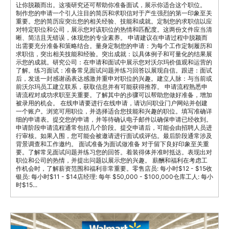
让你脱颖而出。这项研究还可帮助你准备面试，展示你适合这个职位。
制作您的申请一个引人注目的简历和求职信对于产生强烈的第一印象至关
重要。您的简历应突出您的相关经验、技能和成就。定制您的求职信以应
对特定职位和公司，展示您对该职位的热情和匹配度。这两份文件应当清
晰、简洁且无错误，体现您的专业素养。 申请建议在申请过程中脱颖而
出需要充分准备和策略结合。量身定制您的申请：为每个工作定制履历和
求职信，突出相关技能和经验。突出成就：以具体例子和可量化的结果展
示您的成就。研究公司：在申请和面试中展示您对沃尔玛价值观和运营的
了解。练习面试：准备常见面试问题并练习回答以展现自信。跟进：面试
后，发送一封感谢函表达感激并重申对职位的兴趣。建立人脉：与当前或
前沃尔玛员工建立联系，获取信息并有可能获得推荐。 申请流程熟悉申
请流程对成功求职至关重要。了解其中的步骤可以帮助您做好准备，增加
被录用的机会。 在线申请要进行在线申请，请访问职业门户网站并创建
一个账户。浏览可用职位，并选择适合您技能和兴趣的职位。填写准确详
细的申请表。提交您的申请，并等待确认电子邮件以确保申请已经收到。
申请阶段申请流程通常包括几个阶段。提交申请后，可能会由招聘人员进
行审核。如果入围，您可能会被邀请进行面试或评估。最后阶段通常涉及
背景调查和工作邀约。 面试准备为面试做准备 对于留下良好印象至关重
要。了解常见面试问题并练习您的回答。着装得体并准时抵达。表现出对
职位和公司的热情，并提出问题以展示您的兴趣。 薪酬和福利在考虑工
作机会时，了解薪资范围和福利非常重要。零售店员: 每小时$12 - $15收
银员: 每小时$11 - $14店经理: 每年 $50,000 - $100,000仓库工人: 每小
时$15...