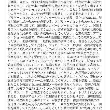
る経験、スキル、および実績を強調するべきです。特定の仕事と会社に
焦点を当て、その仕事との適合性を示すためにあなたの熱意を示すよう
にカバーレターをカスタマイズしてください。両方の文書は明確で簡潔
でエラーがなく、あなたの専門性を反映している必要があります。 ア
プリケーションのヒントアプリケーションの過程で目立つためには、準
備と戦略の組み合わせが必要です。アプリケーションを合わせる：それ
ぞれの仕事に応じて、履歴書とカバーレターをカスタマイズし、関連す
るスキルと経験を強調してください。実績を強調する：具体的な例や数
量化された結果で、自分の成果を示してください。企業の調査：アプリ
ケーションや面接で、Walmartの価値観と業務についての知識を示して
ください。面接の練習：一般的な面接の質問に備え、自信を伝えるため
に回答の練習をしてください。フォローアップ：面接後、感謝の意を表
すためにお礼のメモを送り、そのポジションに対する興味を再確認して
ください。ネットワーク：現在のまたは元のWalmart社員とつながり、
洞察を得たり紹介を受けたりしてください。 応募プロセス就職活動に
おいて、応募プロセスをスムーズに進めることは重要です。関連する手
続きを理解しておくことで、準備を整え、採用される可能性を高めるこ
とができます。 オンライン応募オンラインで応募するには、キャリア
ポータルを訪れてアカウントを作成してください。利用可能なポジショ
ンを閲覧し、スキルや興味に合ったものを選択してください。正確かつ
詳細な情報で応募フォームを記入してください。応募を提出し、受信さ
れたことを確認するために確認メールをお待ちください。 応募の段階
通常、応募プロセスにはいくつかの段階があります。応募を提出した
後、リクルーターが審査することがあります。ショートリストに入れら
れると、面接やアセスメントに招待されることがあります。最終段階は
通常、職歴調査と仕事のオファーが含まれます。 面接の準備面接の準
備は良い印象を与えるための鍵です。一般的な面接の質問を調査し、回
答を練習してください。しっかりとした服装で時間通りに到着してくだ