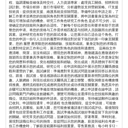
程、協調運輸並確保及時交付。人力資源專家：處理員工關係、招聘和培
訓計劃。市場分析師：進行市場研究、分析趨勢並支持營銷策略。IT支援
技術員：提供技術支援、維護系統並排除問題。準備申請在申請之前，了
解工作要求並將您的技能與角色對齊至關重要。將申請書量身定製為特定
職位可增加成功的機會。研究工作角色研究工作角色 是必不可少的，以
便确定您的技能和兴趣的合适性。了解每个职位的责任和要求有助于您调
整您的申请。将您的资格与工作需求相匹配是与招聘人员脱颖而出的重要
因素。这种研究也有助于您的面试准备，让您展示自己适合这个角色。打
造您的申請一份引人注目的履歷和求職信對於留下強烈的第一印象至關重
要。您的 履歷 應突顯您的相關經驗、技能和成就。量身定制您的求職信
以應對特定的工作和公司，展示您對角色的熱情和適應性。 這兩份文件
應清晰、簡潔，並沒有錯誤，體現您的專業精神。應徵建議在應徵過程中
脫穎而出需要兼具準備和策略。量身定制您的申請：為每份工作度身定制
您的簡歷和求職信，突出相關技能和經驗。突出成就：用具體例子和可量
化的成果展示您的成就。研究公司：在申請和面試中展示您對沃爾瑪價值
觀和運營的了解。面試練習：準備應對常見面試問題並練習回答以表現自
信。跟進：面試後，發送感謝函以表達您的感謝並重新表明對該職位的興
趣。人脈網絡：與現任或前任沃爾瑪員工建立聯繫，獲取洞察並有機會獲
得推薦。應聘流程順利完成應聘流程對於成功求職至關重要。熟悉其中的
步驟可以幫助您做好準備並增加被錄用的機會。網上申請要在線申請，請
訪問職業門戶網站並創建帳戶。瀏覽可用職位並選擇符合您技能和興趣的
職位。填寫詳細和準確的申請表。提交您的申請後，等待確認郵件以確保
已收到。申請階段通常，申請過程 包含幾個階段。提交申請後，可能會
由招聘人員審核。如果入圍，您可能會被邀請進行面試或評估。最後階段
通常包括背景檢查和工作提案。面試準備為面試做好準備是留下良好印象
的關鍵。研究常見的面試問題，並練習如何回答。穿著專業、準時到達。
展現對該職位和公司的熱情，並提問以示您的興趣。薪資與福利在考慮一
份工作機會時，了解薪資範圍和福利很重要。零售業務員：每小時 $12 -