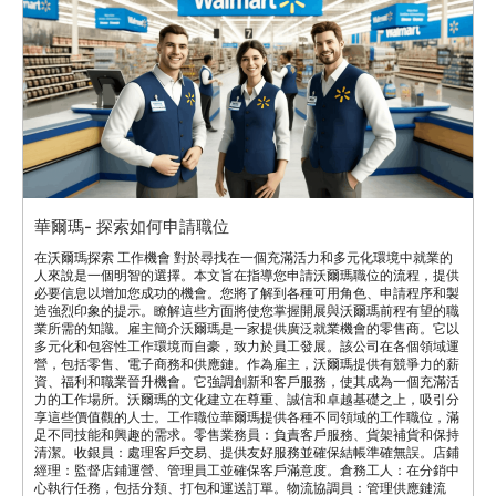
華爾瑪- 探索如何申請職位
在沃爾瑪探索 工作機會 對於尋找在一個充滿活力和多元化環境中就業的
人來說是一個明智的選擇。本文旨在指導您申請沃爾瑪職位的流程，提供
必要信息以增加您成功的機會。您將了解到各種可用角色、申請程序和製
造強烈印象的提示。瞭解這些方面將使您掌握開展與沃爾瑪前程有望的職
業所需的知識。雇主簡介沃爾瑪是一家提供廣泛就業機會的零售商。它以
多元化和包容性工作環境而自豪，致力於員工發展。該公司在各個領域運
營，包括零售、電子商務和供應鏈。作為雇主，沃爾瑪提供有競爭力的薪
資、福利和職業晉升機會。它強調創新和客戶服務，使其成為一個充滿活
力的工作場所。沃爾瑪的文化建立在尊重、誠信和卓越基礎之上，吸引分
享這些價值觀的人士。工作職位華爾瑪提供各種不同領域的工作職位，滿
足不同技能和興趣的需求。零售業務員：負責客戶服務、貨架補貨和保持
清潔。收銀員：處理客戶交易、提供友好服務並確保結帳準確無誤。店鋪
經理：監督店鋪運營、管理員工並確保客戶滿意度。倉務工人：在分銷中
心執行任務，包括分類、打包和運送訂單。物流協調員：管理供應鏈流