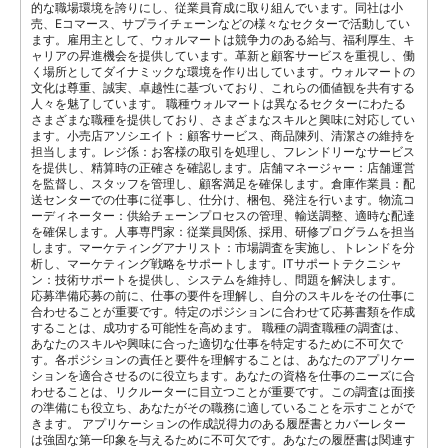
的な職場環境を誇りにし、従業員育成に取り組んでいます。同社は小
売、Eコマース、サプライチェーンなどの様々なセクターで活動してい
ます。雇用主として、ウォルマートは競争力のある給与、福利厚生、キ
ャリアの昇進機会を提供しています。革新と顧客サービスを重視し、働
く場所としてダイナミックな環境を作り出しています。ウォルマートの
文化は尊重、誠実、卓越性に基づいており、これらの価値観を共有する
人々を魅了しています。 職種ウォルマートは異なるセクターにわたる
さまざまな職種を提供しており、さまざまなスキルと興味に対応してい
ます。小売店アソシエイト：顧客サービス、商品陳列、清潔さの維持を
担当します。レジ係：お客様の取引を処理し、フレンドリーなサービス
を提供し、精算時の正確さを確認します。店舗マネージャー：店舗運営
を監督し、スタッフを管理し、顧客満足を確保します。倉庫作業員：配
送センターでの仕事に従事し、仕分け、梱包、発注を行います。物流コ
ーディネーター：供給チェーンプロセスの管理、輸送調整、適時な配達
を確保します。人事専門家：従業員関係、採用、研修プログラムを担当
します。マーケティングアナリスト：市場調査を実施し、トレンドを分
析し、マーケティング戦略をサポートします。ITサポートテクニシャ
ン：技術サポートを提供し、システムを維持し、問題を解決します。
応募準備応募の前に、仕事の要件を理解し、自分のスキルをその仕事に
合わせることが重要です。特定のポジションに合わせて応募書類を作成
することは、成功する可能性を高めます。 職種の調査職種の調査は、
あなたのスキルや興味に合った適切な仕事を特定するために不可欠で
す。各ポジションの責任と要件を理解することは、あなたのアプリケー
ションを適合させるのに役立ちます。あなたの資格を仕事のニーズに合
わせることは、リクルーターに目立つことが重要です。この調査は面接
の準備にも役立ち、あなたがその職務に適していることを示すことがで
きます。 アプリケーションの作成説得力のある履歴書とカバーレター
は強固な第一印象を与えるために不可欠です。あなたの履歴書は関連す