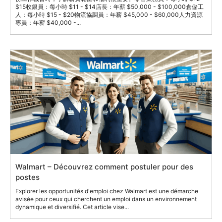
$15收銀員：每小時 $11 - $14店長：年薪 $50,000 - $100,000倉儲工
人：每小時 $15 - $20物流協調員：年薪 $45,000 - $60,000人力資源
專員：年薪 $40,000 -...
Walmart – Découvrez comment postuler pour des
postes
Explorer les opportunités d'emploi chez Walmart est une démarche
avisée pour ceux qui cherchent un emploi dans un environnement
dynamique et diversifié. Cet article vise...