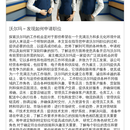
沃尔玛 – 发现如何申请职位
探索沃尔玛的工作机会是对于那些希望在一个充满活力和多元化环境中就
业的人来说是一个明智的选择。本文旨在指导您申请沃尔玛职位的过程，
提供必要的信息，以提高成功机会。您将了解到可用的各种角色，申请程
序以及如何留下深刻印象的技巧。了解这些方面将使您具备开启与沃尔玛
有前景职业所需的知识。 雇主概况沃尔玛是一家提供广泛就业机会的零
售商。它以多样性和包容性的工作环境自豪，并致力于员工发展。该公司
经营各种领域，包括零售、电子商务和供应链。作为雇主，沃尔玛提供具
有竞争力的薪水、福利和职业晋升机会。它强调创新和客户服务，使其成
为一个充满活力的工作场所。沃尔玛的文化建立在尊重、诚信和卓越的基
础上，吸引与这些价值观相符的个人。 工作职位沃尔玛提供各种不同领
域的工作角色，适合各种技能和兴趣。零售店员：负责客户服务、货架陈
列和保持店面清洁。收银员：处理客户交易，提供友好服务，并确保结账
准确。店长：监督店铺运营，管理员工并确保客户满意度。仓库工人：在
配送中心执行任务，包括分类、打包和发货订单。物流协调员：管理供应
链流程，协调运输，并确保及时交付。人力资源专员：处理员工关系、招
聘和培训计划。市场分析师：进行市场研究，分析趋势，并支持营销策
略。IT技术支持技术员：提供技术支持，维护系统，并解决问题。 准备申
请在申请之前，了解工作要求并将自己的技能与角色相匹配是至关重要
的。将申请定制到特定职位可提高成功的几率。 研究工作角色研究工作
角色 对于确定符合你的技能和兴趣至关重要。了解每个职位的责任和要
求有助于你调整申请。将你的资格与工作的需求相匹配是很重要的，可以