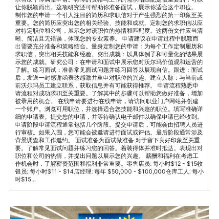
让你脱颖而出。这项研究还可帮助你准备面试，展示你适合这个职位。
制作您的申请一个引人注目的简历和求职信对于产生强烈的第一印象至关
重要。您的简历应突出您的相关经验、技能和成就。定制您的求职信以应
对特定职位和公司，展示您对该职位的热情和匹配度。这两份文件应当清
晰、简洁且无错误，体现您的专业素养。 申请建议在申请过程中脱颖而
出需要充分准备和策略结合。量身定制您的申请：为每个工作定制履历和
求职信，突出相关技能和经验。突出成就：以具体例子和可量化的结果展
示您的成就。研究公司：在申请和面试中展示您对沃尔玛价值观和运营的
了解。练习面试：准备常见面试问题并练习回答以展现自信。跟进：面试
后，发送一封感谢函表达感激并重申对职位的兴趣。建立人脉：与当前或
前沃尔玛员工建立联系，获取信息并有可能获得推荐。 申请流程熟悉申
请流程对成功求职至关重要。了解其中的步骤可以帮助您做好准备，增加
被录用的机会。 在线申请要进行在线申请，请访问职业门户网站并创建
一个账户。浏览可用职位，并选择适合您技能和兴趣的职位。填写准确详
细的申请表。提交您的申请，并等待确认电子邮件以确保申请已经收到。
申请阶段申请流程通常包括几个阶段。提交申请后，可能会由招聘人员进
行审核。如果入围，您可能会被邀请进行面试或评估。最后阶段通常涉及
背景调查和工作邀约。 面试准备为面试做准备 对于留下良好印象至关重
要。了解常见面试问题并练习您的回答。着装得体并准时抵达。表现出对
职位和公司的热情，并提出问题以展示您的兴趣。 薪酬和福利在考虑工
作机会时，了解薪资范围和福利非常重要。零售店员: 每小时$12 - $15收
银员: 每小时$11 - $14店经理: 每年 $50,000 - $100,000仓库工人: 每小
时$15...