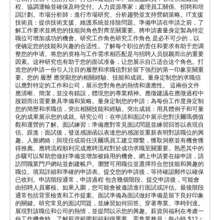
程、協調運輸並確保及時交付。人力資源專家：處理員工關係、招聘和培
訓計劃。市場分析師：進行市場研究、分析趨勢並支持營銷策略。IT支援
技術員：提供技術支援、維護系統並排除問題。準備申請在申請之前，了
解工作要求並將您的技能與角色對齊至關重要。將申請書量身定製為特定
職位可增加成功的機會。研究工作角色研究工作角色 是必不可少的，以
便确定您的技能和兴趣的合适性。了解每个职位的责任和要求有助于您调
整您的申请。将您的资格与工作需求相匹配是与招聘人员脱颖而出的重要
因素。这种研究也有助于您的面试准备，让您展示自己适合这个角色。打
造您的申請一份引人注目的履歷和求職信對於留下強烈的第一印象至關重
要。您的 履歷 應突顯您的相關經驗、技能和成就。量身定制您的求職信
以應對特定的工作和公司，展示您對角色的熱情和適應性。 這兩份文件
應清晰、簡潔，並沒有錯誤，體現您的專業精神。應徵建議在應徵過程中
脫穎而出需要兼具準備和策略。量身定制您的申請：為每份工作度身定制
您的簡歷和求職信，突出相關技能和經驗。突出成就：用具體例子和可量
化的成果展示您的成就。研究公司：在申請和面試中展示您對沃爾瑪價值
觀和運營的了解。面試練習：準備應對常見面試問題並練習回答以表現自
信。跟進：面試後，發送感謝函以表達您的感謝並重新表明對該職位的興
趣。人脈網絡：與現任或前任沃爾瑪員工建立聯繫，獲取洞察並有機會獲
得推薦。應聘流程順利完成應聘流程對於成功求職至關重要。熟悉其中的
步驟可以幫助您做好準備並增加被錄用的機會。網上申請要在線申請，請
訪問職業門戶網站並創建帳戶。瀏覽可用職位並選擇符合您技能和興趣的
職位。填寫詳細和準確的申請表。提交您的申請後，等待確認郵件以確保
已收到。申請階段通常，申請過程 包含幾個階段。提交申請後，可能會
由招聘人員審核。如果入圍，您可能會被邀請進行面試或評估。最後階段
通常包括背景檢查和工作提案。面試準備為面試做好準備是留下良好印象
的關鍵。研究常見的面試問題，並練習如何回答。穿著專業、準時到達。
展現對該職位和公司的熱情，並提問以示您的興趣。薪資與福利在考慮一
份工作機會時，了解薪資範圍和福利很重要。零售業務員：每小時 $12 -