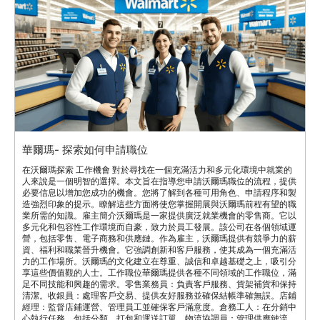
華爾瑪- 探索如何申請職位
在沃爾瑪探索 工作機會 對於尋找在一個充滿活力和多元化環境中就業的
人來說是一個明智的選擇。本文旨在指導您申請沃爾瑪職位的流程，提供
必要信息以增加您成功的機會。您將了解到各種可用角色、申請程序和製
造強烈印象的提示。瞭解這些方面將使您掌握開展與沃爾瑪前程有望的職
業所需的知識。雇主簡介沃爾瑪是一家提供廣泛就業機會的零售商。它以
多元化和包容性工作環境而自豪，致力於員工發展。該公司在各個領域運
營，包括零售、電子商務和供應鏈。作為雇主，沃爾瑪提供有競爭力的薪
資、福利和職業晉升機會。它強調創新和客戶服務，使其成為一個充滿活
力的工作場所。沃爾瑪的文化建立在尊重、誠信和卓越基礎之上，吸引分
享這些價值觀的人士。工作職位華爾瑪提供各種不同領域的工作職位，滿
足不同技能和興趣的需求。零售業務員：負責客戶服務、貨架補貨和保持
清潔。收銀員：處理客戶交易、提供友好服務並確保結帳準確無誤。店鋪
經理：監督店鋪運營、管理員工並確保客戶滿意度。倉務工人：在分銷中
心執行任務，包括分類、打包和運送訂單。物流協調員：管理供應鏈流