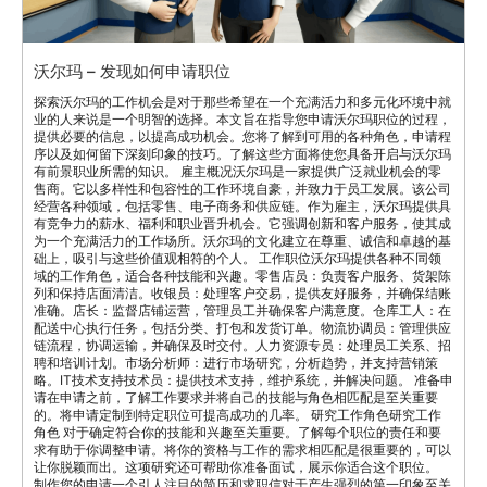
沃尔玛 – 发现如何申请职位
探索沃尔玛的工作机会是对于那些希望在一个充满活力和多元化环境中就
业的人来说是一个明智的选择。本文旨在指导您申请沃尔玛职位的过程，
提供必要的信息，以提高成功机会。您将了解到可用的各种角色，申请程
序以及如何留下深刻印象的技巧。了解这些方面将使您具备开启与沃尔玛
有前景职业所需的知识。 雇主概况沃尔玛是一家提供广泛就业机会的零
售商。它以多样性和包容性的工作环境自豪，并致力于员工发展。该公司
经营各种领域，包括零售、电子商务和供应链。作为雇主，沃尔玛提供具
有竞争力的薪水、福利和职业晋升机会。它强调创新和客户服务，使其成
为一个充满活力的工作场所。沃尔玛的文化建立在尊重、诚信和卓越的基
础上，吸引与这些价值观相符的个人。 工作职位沃尔玛提供各种不同领
域的工作角色，适合各种技能和兴趣。零售店员：负责客户服务、货架陈
列和保持店面清洁。收银员：处理客户交易，提供友好服务，并确保结账
准确。店长：监督店铺运营，管理员工并确保客户满意度。仓库工人：在
配送中心执行任务，包括分类、打包和发货订单。物流协调员：管理供应
链流程，协调运输，并确保及时交付。人力资源专员：处理员工关系、招
聘和培训计划。市场分析师：进行市场研究，分析趋势，并支持营销策
略。IT技术支持技术员：提供技术支持，维护系统，并解决问题。 准备申
请在申请之前，了解工作要求并将自己的技能与角色相匹配是至关重要
的。将申请定制到特定职位可提高成功的几率。 研究工作角色研究工作
角色 对于确定符合你的技能和兴趣至关重要。了解每个职位的责任和要
求有助于你调整申请。将你的资格与工作的需求相匹配是很重要的，可以
让你脱颖而出。这项研究还可帮助你准备面试，展示你适合这个职位。
制作您的申请一个引人注目的简历和求职信对于产生强烈的第一印象至关