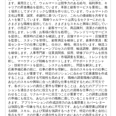
ます。雇用主として、ウォルマートは競争力のある給与、福利厚生、キ
ャリアの昇進機会を提供しています。革新と顧客サービスを重視し、働
く場所としてダイナミックな環境を作り出しています。ウォルマートの
文化は尊重、誠実、卓越性に基づいており、これらの価値観を共有する
人々を魅了しています。 職種ウォルマートは異なるセクターにわたる
さまざまな職種を提供しており、さまざまなスキルと興味に対応してい
ます。小売店アソシエイト：顧客サービス、商品陳列、清潔さの維持を
担当します。レジ係：お客様の取引を処理し、フレンドリーなサービス
を提供し、精算時の正確さを確認します。店舗マネージャー：店舗運営
を監督し、スタッフを管理し、顧客満足を確保します。倉庫作業員：配
送センターでの仕事に従事し、仕分け、梱包、発注を行います。物流コ
ーディネーター：供給チェーンプロセスの管理、輸送調整、適時な配達
を確保します。人事専門家：従業員関係、採用、研修プログラムを担当
します。マーケティングアナリスト：市場調査を実施し、トレンドを分
析し、マーケティング戦略をサポートします。ITサポートテクニシャ
ン：技術サポートを提供し、システムを維持し、問題を解決します。
応募準備応募の前に、仕事の要件を理解し、自分のスキルをその仕事に
合わせることが重要です。特定のポジションに合わせて応募書類を作成
することは、成功する可能性を高めます。 職種の調査職種の調査は、
あなたのスキルや興味に合った適切な仕事を特定するために不可欠で
す。各ポジションの責任と要件を理解することは、あなたのアプリケー
ションを適合させるのに役立ちます。あなたの資格を仕事のニーズに合
わせることは、リクルーターに目立つことが重要です。この調査は面接
の準備にも役立ち、あなたがその職務に適していることを示すことがで
きます。 アプリケーションの作成説得力のある履歴書とカバーレター
は強固な第一印象を与えるために不可欠です。あなたの履歴書は関連す
る経験、スキル、および実績を強調するべきです。特定の仕事と会社に
焦点を当て、その仕事との適合性を示すためにあなたの熱意を示すよう