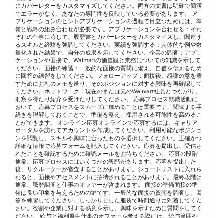
にカバーレターをカスタマイズしてください。両方の文書は明確で簡潔
でエラーがなく、あなたの専門性を反映している必要があります。 ア
プリケーションのヒントアプリケーションの過程で目立つためには、準
備と戦略の組み合わせが必要です。アプリケーションを合わせる：それ
ぞれの仕事に応じて、履歴書とカバーレターをカスタマイズし、関連す
るスキルと経験を強調してください。実績を強調する：具体的な例や数
量化された結果で、自分の成果を示してください。企業の調査：アプリ
ケーションや面接で、Walmartの価値観と業務についての知識を示して
ください。面接の練習：一般的な面接の質問に備え、自信を伝えるため
に回答の練習をしてください。フォローアップ：面接後、感謝の意を表
すためにお礼のメモを送り、そのポジションに対する興味を再確認して
ください。ネットワーク：現在のまたは元のWalmart社員とつながり、
洞察を得たり紹介を受けたりしてください。 応募プロセス就職活動に
おいて、応募プロセスをスムーズに進めることは重要です。関連する手
続きを理解しておくことで、準備を整え、採用される可能性を高めるこ
とができます。 オンライン応募オンラインで応募するには、キャリア
ポータルを訪れてアカウントを作成してください。利用可能なポジショ
ンを閲覧し、スキルや興味に合ったものを選択してください。正確かつ
詳細な情報で応募フォームを記入してください。応募を提出し、受信さ
れたことを確認するために確認メールをお待ちください。 応募の段階
通常、応募プロセスにはいくつかの段階があります。応募を提出した
後、リクルーターが審査することがあります。ショートリストに入れら
れると、面接やアセスメントに招待されることがあります。最終段階は
通常、職歴調査と仕事のオファーが含まれます。 面接の準備面接の準
備は良い印象を与えるための鍵です。一般的な面接の質問を調査し、回
答を練習してください。しっかりとした服装で時間通りに到着してくだ
さい。役割や企業に対する熱意を示し、興味を示すために質問をしてく
ださい。 給与と福利厚生仕事のオファーを考える際には、給与範囲や