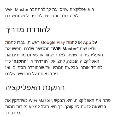
WiFi Master היא אפליקציה שמסייעת לך להתחבר
לאינטרנט. הנה כיצד להוריד ולהשתמש בה.
להורדת מדריך
על
חנות App
או ל
חנות Google Play
ראשית, עברו ל
המכשיר שלכם. חפשו את “
WiFi Master
” ווודאו שזה
האפליקציה הרשמית. לאחר שתוודאו שאתם מורידים את
האפליקציה הנכונה, לחצו על “
הורדה
” או “
התקנה
” כדי
להוריד אותה. בבקשה המתינו עד שההורדה תסתיים, ואז
פתחו אותה על המכשיר שלכם.
התקנת האפליקציה
כשתתקין את WiFi Master, פתח את האפליקציה. היא תבקש
הרשאה
לגשת למיקומך. כך היא תוכל למצוא נקודות חמות
בקרבתך.