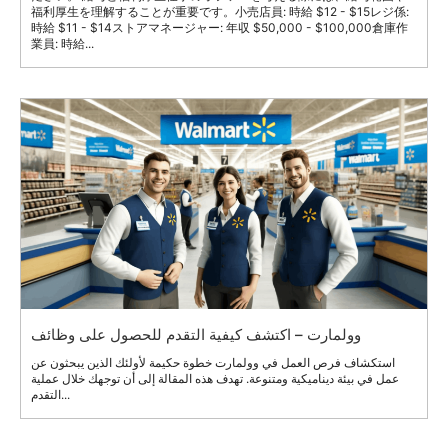
福利厚生を理解することが重要です。小売店員: 時給 $12 - $15レジ係:
時給 $11 - $14ストアマネージャー: 年収 $50,000 - $100,000倉庫作
業員: 時給...
وولمارت – اكتشف كيفية التقدم للحصول على وظائف
استكشاف فرص العمل في وولمارت خطوة حكيمة لأولئك الذين يبحثون عن
عمل في بيئة ديناميكية ومتنوعة. تهدف هذه المقالة إلى أن توجهك خلال عملية
التقدم...