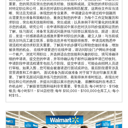
重要。您的简历应突出您的相关经验、技能和成就。定制您的求职信以应
对特定职位和公司，展示您对该职位的热情和匹配度。这两份文件应当清
晰、简洁且无错误，体现您的专业素养。 申请建议在申请过程中脱颖而
出需要充分准备和策略结合。量身定制您的申请：为每个工作定制履历和
求职信，突出相关技能和经验。突出成就：以具体例子和可量化的结果展
示您的成就。研究公司：在申请和面试中展示您对沃尔玛价值观和运营的
了解。练习面试：准备常见面试问题并练习回答以展现自信。跟进：面试
后，发送一封感谢函表达感激并重申对职位的兴趣。建立人脉：与当前或
前沃尔玛员工建立联系，获取信息并有可能获得推荐。 申请流程熟悉申
请流程对成功求职至关重要。了解其中的步骤可以帮助您做好准备，增加
被录用的机会。 在线申请要进行在线申请，请访问职业门户网站并创建
一个账户。浏览可用职位，并选择适合您技能和兴趣的职位。填写准确详
细的申请表。提交您的申请，并等待确认电子邮件以确保申请已经收到。
申请阶段申请流程通常包括几个阶段。提交申请后，可能会由招聘人员进
行审核。如果入围，您可能会被邀请进行面试或评估。最后阶段通常涉及
背景调查和工作邀约。 面试准备为面试做准备 对于留下良好印象至关重
要。了解常见面试问题并练习您的回答。着装得体并准时抵达。表现出对
职位和公司的热情，并提出问题以展示您的兴趣。 薪酬和福利在考虑工
作机会时，了解薪资范围和福利非常重要。零售店员: 每小时$12 - $15收
银员: 每小时$11 - $14店经理: 每年 $50,000 - $100,000仓库工人: 每小
时$15...