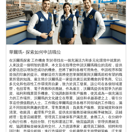
華爾瑪- 探索如何申請職位
在沃爾瑪探索 工作機會 對於尋找在一個充滿活力和多元化環境中就業的
人來說是一個明智的選擇。本文旨在指導您申請沃爾瑪職位的流程，提供
必要信息以增加您成功的機會。您將了解到各種可用角色、申請程序和製
造強烈印象的提示。瞭解這些方面將使您掌握開展與沃爾瑪前程有望的職
業所需的知識。雇主簡介沃爾瑪是一家提供廣泛就業機會的零售商。它以
多元化和包容性工作環境而自豪，致力於員工發展。該公司在各個領域運
營，包括零售、電子商務和供應鏈。作為雇主，沃爾瑪提供有競爭力的薪
資、福利和職業晉升機會。它強調創新和客戶服務，使其成為一個充滿活
力的工作場所。沃爾瑪的文化建立在尊重、誠信和卓越基礎之上，吸引分
享這些價值觀的人士。工作職位華爾瑪提供各種不同領域的工作職位，滿
足不同技能和興趣的需求。零售業務員：負責客戶服務、貨架補貨和保持
清潔。收銀員：處理客戶交易、提供友好服務並確保結帳準確無誤。店鋪
經理：監督店鋪運營、管理員工並確保客戶滿意度。倉務工人：在分銷中
心執行任務，包括分類、打包和運送訂單。物流協調員：管理供應鏈流
程、協調運輸並確保及時交付。人力資源專家：處理員工關係、招聘和培
訓計劃。市場分析師：進行市場研究、分析趨勢並支持營銷策略。IT支援