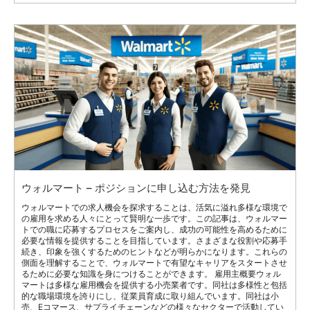
ウォルマート – ポジションに申し込む方法を発見
ウォルマートでの求人機会を探求することは、活気に溢れ多様な環境で
の雇用を求める人々にとって賢明な一歩です。この記事は、ウォルマー
トでの職に応募するプロセスをご案内し、成功の可能性を高めるために
必要な情報を提供することを目指しています。さまざまな役割や応募手
続き、印象を強くするためのヒントなどが明らかになります。これらの
側面を理解することで、ウォルマートで有望なキャリアをスタートさせ
るために必要な知識を身につけることができます。 雇用主概要ウォル
マートは多様な雇用機会を提供する小売業者です。同社は多様性と包括
的な職場環境を誇りにし、従業員育成に取り組んでいます。同社は小
売、Eコマース、サプライチェーンなどの様々なセクターで活動してい