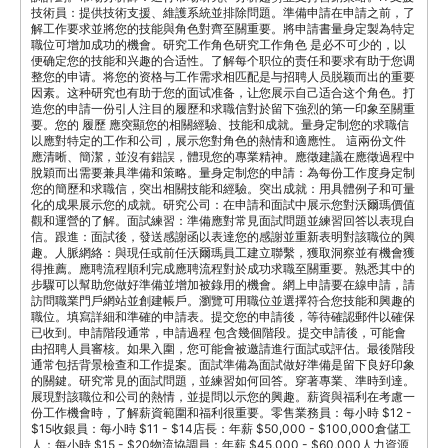
技術員：提供技術支援、維護系統並排除問題。準備申請在申請之前，了
解工作要求並將您的技能與角色對齊至關重要。將申請書量身定製為特定
職位可增加成功的機會。研究工作角色研究工作角色 是必不可少的，以
便确定您的技能和兴趣的合适性。了解每个职位的责任和要求有助于您调
整您的申请。将您的资格与工作需求相匹配是与招聘人员脱颖而出的重要
因素。这种研究也有助于您的面试准备，让您展示自己适合这个角色。打
造您的申請一份引人注目的履歷和求職信對於留下強烈的第一印象至關重
要。您的 履歷 應突顯您的相關經驗、技能和成就。量身定制您的求職信
以應對特定的工作和公司，展示您對角色的熱情和適應性。 這兩份文件
應清晰、簡潔，並沒有錯誤，體現您的專業精神。應徵建議在應徵過程中
脫穎而出需要兼具準備和策略。量身定制您的申請：為每份工作度身定制
您的簡歷和求職信，突出相關技能和經驗。突出成就：用具體例子和可量
化的成果展示您的成就。研究公司：在申請和面試中展示您對沃爾瑪價值
觀和運營的了解。面試練習：準備應對常見面試問題並練習回答以表現自
信。跟進：面試後，發送感謝函以表達您的感謝並重新表明對該職位的興
趣。人脈網絡：與現任或前任沃爾瑪員工建立聯繫，獲取洞察並有機會獲
得推薦。應聘流程順利完成應聘流程對於成功求職至關重要。熟悉其中的
步驟可以幫助您做好準備並增加被錄用的機會。網上申請要在線申請，請
訪問職業門戶網站並創建帳戶。瀏覽可用職位並選擇符合您技能和興趣的
職位。填寫詳細和準確的申請表。提交您的申請後，等待確認郵件以確保
已收到。申請階段通常，申請過程 包含幾個階段。提交申請後，可能會
由招聘人員審核。如果入圍，您可能會被邀請進行面試或評估。最後階段
通常包括背景檢查和工作提案。面試準備為面試做好準備是留下良好印象
的關鍵。研究常見的面試問題，並練習如何回答。穿著專業、準時到達。
展現對該職位和公司的熱情，並提問以示您的興趣。薪資與福利在考慮一
份工作機會時，了解薪資範圍和福利很重要。零售業務員：每小時 $12 -
$15收銀員：每小時 $11 - $14店長：年薪 $50,000 - $100,000倉儲工
人：每小時 $15 - $20物流協調員：年薪 $45,000 - $60,000人力資源