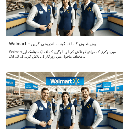
Walmart – پوزیشنوں کے لئے کیسے اندرونی کریں
Walmart میں نوکری کے مواقع کو تلاش کرنا وہ لوگوں کے لئے ایک دینامک اور
مختلف ماحول میں روزگار کی تلاش کرنے کے لئے ایک...