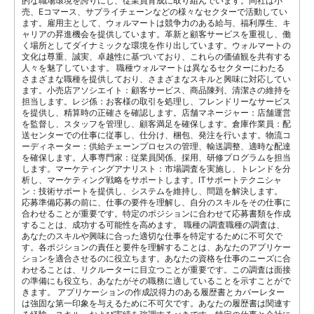
的な職場環境を誇りにし、従業員育成に取り組んでいます。同社は小
売、Eコマース、サプライチェーンなどの様々なセクターで活動してい
ます。雇用主として、ウォルマートは競争力のある給与、福利厚生、キ
ャリアの昇進機会を提供しています。革新と顧客サービスを重視し、働
く場所としてダイナミックな環境を作り出しています。ウォルマートの
文化は尊重、誠実、卓越性に基づいており、これらの価値観を共有する
人々を魅了しています。 職種ウォルマートは異なるセクターにわたる
さまざまな職種を提供しており、さまざまなスキルと興味に対応してい
ます。小売店アソシエイト：顧客サービス、商品陳列、清潔さの維持を
担当します。レジ係：お客様の取引を処理し、フレンドリーなサービス
を提供し、精算時の正確さを確認します。店舗マネージャー：店舗運営
を監督し、スタッフを管理し、顧客満足を確保します。倉庫作業員：配
送センターでの仕事に従事し、仕分け、梱包、発注を行います。物流コ
ーディネーター：供給チェーンプロセスの管理、輸送調整、適時な配達
を確保します。人事専門家：従業員関係、採用、研修プログラムを担当
します。マーケティングアナリスト：市場調査を実施し、トレンドを分
析し、マーケティング戦略をサポートします。ITサポートテクニシャ
ン：技術サポートを提供し、システムを維持し、問題を解決します。
応募準備応募の前に、仕事の要件を理解し、自分のスキルをその仕事に
合わせることが重要です。特定のポジションに合わせて応募書類を作成
することは、成功する可能性を高めます。 職種の調査職種の調査は、
あなたのスキルや興味に合った適切な仕事を特定するために不可欠で
す。各ポジションの責任と要件を理解することは、あなたのアプリケー
ションを適合させるのに役立ちます。あなたの資格を仕事のニーズに合
わせることは、リクルーターに目立つことが重要です。この調査は面接
の準備にも役立ち、あなたがその職務に適していることを示すことがで
きます。 アプリケーションの作成説得力のある履歴書とカバーレター
は強固な第一印象を与えるために不可欠です。あなたの履歴書は関連す