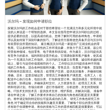
沃尔玛 – 发现如何申请职位
探索沃尔玛的工作机会是对于那些希望在一个充满活力和多元化环境中就
业的人来说是一个明智的选择。本文旨在指导您申请沃尔玛职位的过程，
提供必要的信息，以提高成功机会。您将了解到可用的各种角色，申请程
序以及如何留下深刻印象的技巧。了解这些方面将使您具备开启与沃尔玛
有前景职业所需的知识。 雇主概况沃尔玛是一家提供广泛就业机会的零
售商。它以多样性和包容性的工作环境自豪，并致力于员工发展。该公司
经营各种领域，包括零售、电子商务和供应链。作为雇主，沃尔玛提供具
有竞争力的薪水、福利和职业晋升机会。它强调创新和客户服务，使其成
为一个充满活力的工作场所。沃尔玛的文化建立在尊重、诚信和卓越的基
础上，吸引与这些价值观相符的个人。 工作职位沃尔玛提供各种不同领
域的工作角色，适合各种技能和兴趣。零售店员：负责客户服务、货架陈
列和保持店面清洁。收银员：处理客户交易，提供友好服务，并确保结账
准确。店长：监督店铺运营，管理员工并确保客户满意度。仓库工人：在
配送中心执行任务，包括分类、打包和发货订单。物流协调员：管理供应
链流程，协调运输，并确保及时交付。人力资源专员：处理员工关系、招
聘和培训计划。市场分析师：进行市场研究，分析趋势，并支持营销策
略。IT技术支持技术员：提供技术支持，维护系统，并解决问题。 准备申
请在申请之前，了解工作要求并将自己的技能与角色相匹配是至关重要
的。将申请定制到特定职位可提高成功的几率。 研究工作角色研究工作
角色 对于确定符合你的技能和兴趣至关重要。了解每个职位的责任和要
求有助于你调整申请。将你的资格与工作的需求相匹配是很重要的，可以