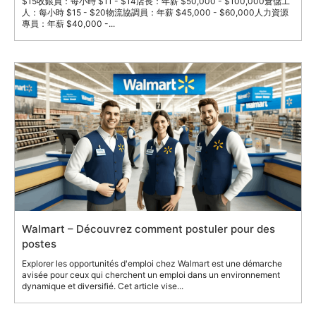
$15收銀員：每小時 $11 - $14店長：年薪 $50,000 - $100,000倉儲工
人：每小時 $15 - $20物流協調員：年薪 $45,000 - $60,000人力資源
專員：年薪 $40,000 -...
Walmart – Découvrez comment postuler pour des
postes
Explorer les opportunités d'emploi chez Walmart est une démarche
avisée pour ceux qui cherchent un emploi dans un environnement
dynamique et diversifié. Cet article vise...