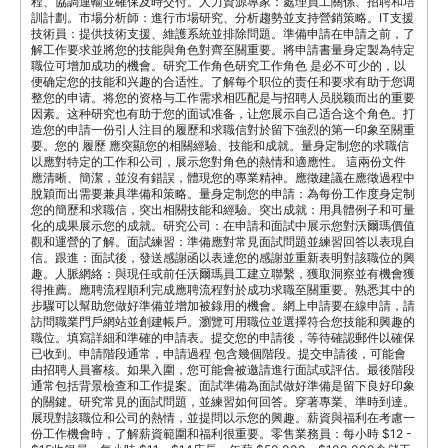
程、協調運輸並確保及時交付。人力資源專家：處理員工關係、招聘和培
訓計劃。市場分析師：進行市場研究、分析趨勢並支持營銷策略。IT支援
技術員：提供技術支援、維護系統並排除問題。準備申請在申請之前，了
解工作要求並將您的技能與角色對齊至關重要。將申請書量身定製為特定
職位可增加成功的機會。研究工作角色研究工作角色 是必不可少的，以
便确定您的技能和兴趣的合适性。了解每个职位的责任和要求有助于您调
整您的申请。将您的资格与工作需求相匹配是与招聘人员脱颖而出的重要
因素。这种研究也有助于您的面试准备，让您展示自己适合这个角色。打
造您的申請一份引人注目的履歷和求職信對於留下強烈的第一印象至關重
要。您的 履歷 應突顯您的相關經驗、技能和成就。量身定制您的求職信
以應對特定的工作和公司，展示您對角色的熱情和適應性。 這兩份文件
應清晰、簡潔，並沒有錯誤，體現您的專業精神。應徵建議在應徵過程中
脫穎而出需要兼具準備和策略。量身定制您的申請：為每份工作度身定制
您的簡歷和求職信，突出相關技能和經驗。突出成就：用具體例子和可量
化的成果展示您的成就。研究公司：在申請和面試中展示您對沃爾瑪價值
觀和運營的了解。面試練習：準備應對常見面試問題並練習回答以表現自
信。跟進：面試後，發送感謝函以表達您的感謝並重新表明對該職位的興
趣。人脈網絡：與現任或前任沃爾瑪員工建立聯繫，獲取洞察並有機會獲
得推薦。應聘流程順利完成應聘流程對於成功求職至關重要。熟悉其中的
步驟可以幫助您做好準備並增加被錄用的機會。網上申請要在線申請，請
訪問職業門戶網站並創建帳戶。瀏覽可用職位並選擇符合您技能和興趣的
職位。填寫詳細和準確的申請表。提交您的申請後，等待確認郵件以確保
已收到。申請階段通常，申請過程 包含幾個階段。提交申請後，可能會
由招聘人員審核。如果入圍，您可能會被邀請進行面試或評估。最後階段
通常包括背景檢查和工作提案。面試準備為面試做好準備是留下良好印象
的關鍵。研究常見的面試問題，並練習如何回答。穿著專業、準時到達。
展現對該職位和公司的熱情，並提問以示您的興趣。薪資與福利在考慮一
份工作機會時，了解薪資範圍和福利很重要。零售業務員：每小時 $12 -