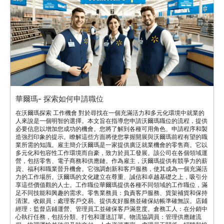
華爾瑪- 探索如何申請職位
在沃爾瑪探索 工作機會 對於尋找在一個充滿活力和多元化環境中就業的
人來說是一個明智的選擇。本文旨在指導您申請沃爾瑪職位的流程，提供
必要信息以增加您成功的機會。您將了解到各種可用角色、申請程序和製
造強烈印象的提示。瞭解這些方面將使您掌握開展與沃爾瑪前程有望的職
業所需的知識。雇主簡介沃爾瑪是一家提供廣泛就業機會的零售商。它以
多元化和包容性工作環境而自豪，致力於員工發展。該公司在各個領域運
營，包括零售、電子商務和供應鏈。作為雇主，沃爾瑪提供有競爭力的薪
資、福利和職業晉升機會。它強調創新和客戶服務，使其成為一個充滿活
力的工作場所。沃爾瑪的文化建立在尊重、誠信和卓越基礎之上，吸引分
享這些價值觀的人士。工作職位華爾瑪提供各種不同領域的工作職位，滿
足不同技能和興趣的需求。零售業務員：負責客戶服務、貨架補貨和保持
清潔。收銀員：處理客戶交易、提供友好服務並確保結帳準確無誤。店鋪
經理：監督店鋪運營、管理員工並確保客戶滿意度。倉務工人：在分銷中
心執行任務，包括分類、打包和運送訂單。物流協調員：管理供應鏈流