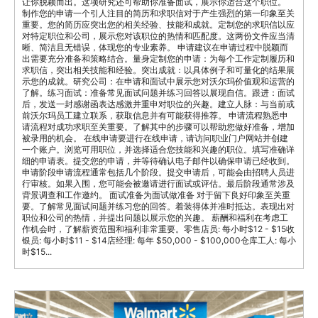
让你脱颖而出。这项研究还可帮助你准备面试，展示你适合这个职位。
制作您的申请一个引人注目的简历和求职信对于产生强烈的第一印象至关
重要。您的简历应突出您的相关经验、技能和成就。定制您的求职信以应
对特定职位和公司，展示您对该职位的热情和匹配度。这两份文件应当清
晰、简洁且无错误，体现您的专业素养。 申请建议在申请过程中脱颖而
出需要充分准备和策略结合。量身定制您的申请：为每个工作定制履历和
求职信，突出相关技能和经验。突出成就：以具体例子和可量化的结果展
示您的成就。研究公司：在申请和面试中展示您对沃尔玛价值观和运营的
了解。练习面试：准备常见面试问题并练习回答以展现自信。跟进：面试
后，发送一封感谢函表达感激并重申对职位的兴趣。建立人脉：与当前或
前沃尔玛员工建立联系，获取信息并有可能获得推荐。 申请流程熟悉申
请流程对成功求职至关重要。了解其中的步骤可以帮助您做好准备，增加
被录用的机会。 在线申请要进行在线申请，请访问职业门户网站并创建
一个账户。浏览可用职位，并选择适合您技能和兴趣的职位。填写准确详
细的申请表。提交您的申请，并等待确认电子邮件以确保申请已经收到。
申请阶段申请流程通常包括几个阶段。提交申请后，可能会由招聘人员进
行审核。如果入围，您可能会被邀请进行面试或评估。最后阶段通常涉及
背景调查和工作邀约。 面试准备为面试做准备 对于留下良好印象至关重
要。了解常见面试问题并练习您的回答。着装得体并准时抵达。表现出对
职位和公司的热情，并提出问题以展示您的兴趣。 薪酬和福利在考虑工
作机会时，了解薪资范围和福利非常重要。零售店员: 每小时$12 - $15收
银员: 每小时$11 - $14店经理: 每年 $50,000 - $100,000仓库工人: 每小
时$15...