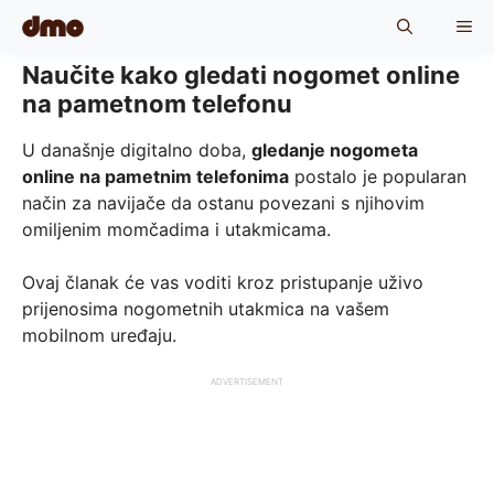
Skip
ME
to
content
Naučite kako gledati nogomet online
na pametnom telefonu
U današnje digitalno doba,
gledanje nogometa
online na pametnim telefonima
postalo je popularan
način za navijače da ostanu povezani s njihovim
omiljenim momčadima i utakmicama.
Ovaj članak će vas voditi kroz pristupanje uživo
prijenosima nogometnih utakmica na vašem
mobilnom uređaju.
ADVERTISEMENT