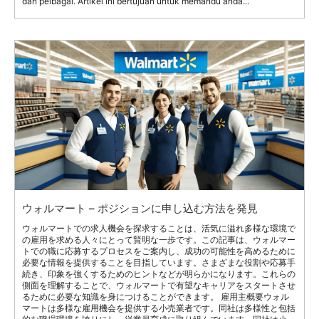
dan pelbagai. Artikel ini bertujuan untuk memandu anda...
ウォルマート – ポジションに申し込む方法を発見
ウォルマートでの求人機会を探求することは、活気に溢れ多様な環境で
の雇用を求める人々にとって賢明な一歩です。この記事は、ウォルマー
トでの職に応募するプロセスをご案内し、成功の可能性を高めるために
必要な情報を提供することを目指しています。さまざまな役割や応募手
続き、印象を強くするためのヒントなどが明らかになります。これらの
側面を理解することで、ウォルマートで有望なキャリアをスタートさせ
るために必要な知識を身につけることができます。 雇用主概要ウォル
マートは多様な雇用機会を提供する小売業者です。同社は多様性と包括