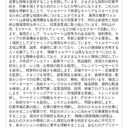
必要な情報を提供することを目指しています。さまざまな役割や応募手
続き、印象を強くするためのヒントなどが明らかになります。これらの
側面を理解することで、ウォルマートで有望なキャリアをスタートさせ
るために必要な知識を身につけることができます。 雇用主概要ウォル
マートは多様な雇用機会を提供する小売業者です。同社は多様性と包括
的な職場環境を誇りにし、従業員育成に取り組んでいます。同社は小
売、Eコマース、サプライチェーンなどの様々なセクターで活動してい
ます。雇用主として、ウォルマートは競争力のある給与、福利厚生、キ
ャリアの昇進機会を提供しています。革新と顧客サービスを重視し、働
く場所としてダイナミックな環境を作り出しています。ウォルマートの
文化は尊重、誠実、卓越性に基づいており、これらの価値観を共有する
人々を魅了しています。 職種ウォルマートは異なるセクターにわたる
さまざまな職種を提供しており、さまざまなスキルと興味に対応してい
ます。小売店アソシエイト：顧客サービス、商品陳列、清潔さの維持を
担当します。レジ係：お客様の取引を処理し、フレンドリーなサービス
を提供し、精算時の正確さを確認します。店舗マネージャー：店舗運営
を監督し、スタッフを管理し、顧客満足を確保します。倉庫作業員：配
送センターでの仕事に従事し、仕分け、梱包、発注を行います。物流コ
ーディネーター：供給チェーンプロセスの管理、輸送調整、適時な配達
を確保します。人事専門家：従業員関係、採用、研修プログラムを担当
します。マーケティングアナリスト：市場調査を実施し、トレンドを分
析し、マーケティング戦略をサポートします。ITサポートテクニシャ
ン：技術サポートを提供し、システムを維持し、問題を解決します。
応募準備応募の前に、仕事の要件を理解し、自分のスキルをその仕事に
合わせることが重要です。特定のポジションに合わせて応募書類を作成
することは、成功する可能性を高めます。 職種の調査職種の調査は、
あなたのスキルや興味に合った適切な仕事を特定するために不可欠で
す。各ポジションの責任と要件を理解することは、あなたのアプリケー