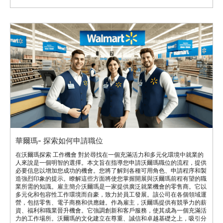
華爾瑪- 探索如何申請職位
在沃爾瑪探索 工作機會 對於尋找在一個充滿活力和多元化環境中就業的
人來說是一個明智的選擇。本文旨在指導您申請沃爾瑪職位的流程，提供
必要信息以增加您成功的機會。您將了解到各種可用角色、申請程序和製
造強烈印象的提示。瞭解這些方面將使您掌握開展與沃爾瑪前程有望的職
業所需的知識。雇主簡介沃爾瑪是一家提供廣泛就業機會的零售商。它以
多元化和包容性工作環境而自豪，致力於員工發展。該公司在各個領域運
營，包括零售、電子商務和供應鏈。作為雇主，沃爾瑪提供有競爭力的薪
資、福利和職業晉升機會。它強調創新和客戶服務，使其成為一個充滿活
力的工作場所。沃爾瑪的文化建立在尊重、誠信和卓越基礎之上，吸引分