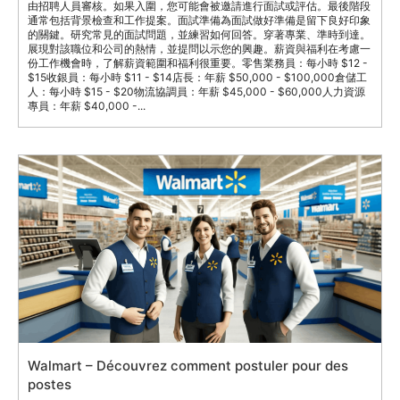
由招聘人員審核。如果入圍，您可能會被邀請進行面試或評估。最後階段
通常包括背景檢查和工作提案。面試準備為面試做好準備是留下良好印象
的關鍵。研究常見的面試問題，並練習如何回答。穿著專業、準時到達。
展現對該職位和公司的熱情，並提問以示您的興趣。薪資與福利在考慮一
份工作機會時，了解薪資範圍和福利很重要。零售業務員：每小時 $12 -
$15收銀員：每小時 $11 - $14店長：年薪 $50,000 - $100,000倉儲工
人：每小時 $15 - $20物流協調員：年薪 $45,000 - $60,000人力資源
專員：年薪 $40,000 -...
Walmart – Découvrez comment postuler pour des
postes