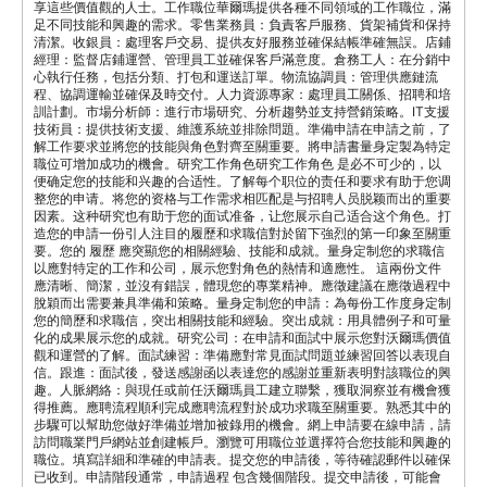
享這些價值觀的人士。工作職位華爾瑪提供各種不同領域的工作職位，滿
足不同技能和興趣的需求。零售業務員：負責客戶服務、貨架補貨和保持
清潔。收銀員：處理客戶交易、提供友好服務並確保結帳準確無誤。店鋪
經理：監督店鋪運營、管理員工並確保客戶滿意度。倉務工人：在分銷中
心執行任務，包括分類、打包和運送訂單。物流協調員：管理供應鏈流
程、協調運輸並確保及時交付。人力資源專家：處理員工關係、招聘和培
訓計劃。市場分析師：進行市場研究、分析趨勢並支持營銷策略。IT支援
技術員：提供技術支援、維護系統並排除問題。準備申請在申請之前，了
解工作要求並將您的技能與角色對齊至關重要。將申請書量身定製為特定
職位可增加成功的機會。研究工作角色研究工作角色 是必不可少的，以
便确定您的技能和兴趣的合适性。了解每个职位的责任和要求有助于您调
整您的申请。将您的资格与工作需求相匹配是与招聘人员脱颖而出的重要
因素。这种研究也有助于您的面试准备，让您展示自己适合这个角色。打
造您的申請一份引人注目的履歷和求職信對於留下強烈的第一印象至關重
要。您的 履歷 應突顯您的相關經驗、技能和成就。量身定制您的求職信
以應對特定的工作和公司，展示您對角色的熱情和適應性。 這兩份文件
應清晰、簡潔，並沒有錯誤，體現您的專業精神。應徵建議在應徵過程中
脫穎而出需要兼具準備和策略。量身定制您的申請：為每份工作度身定制
您的簡歷和求職信，突出相關技能和經驗。突出成就：用具體例子和可量
化的成果展示您的成就。研究公司：在申請和面試中展示您對沃爾瑪價值
觀和運營的了解。面試練習：準備應對常見面試問題並練習回答以表現自
信。跟進：面試後，發送感謝函以表達您的感謝並重新表明對該職位的興
趣。人脈網絡：與現任或前任沃爾瑪員工建立聯繫，獲取洞察並有機會獲
得推薦。應聘流程順利完成應聘流程對於成功求職至關重要。熟悉其中的
步驟可以幫助您做好準備並增加被錄用的機會。網上申請要在線申請，請
訪問職業門戶網站並創建帳戶。瀏覽可用職位並選擇符合您技能和興趣的
職位。填寫詳細和準確的申請表。提交您的申請後，等待確認郵件以確保
已收到。申請階段通常，申請過程 包含幾個階段。提交申請後，可能會