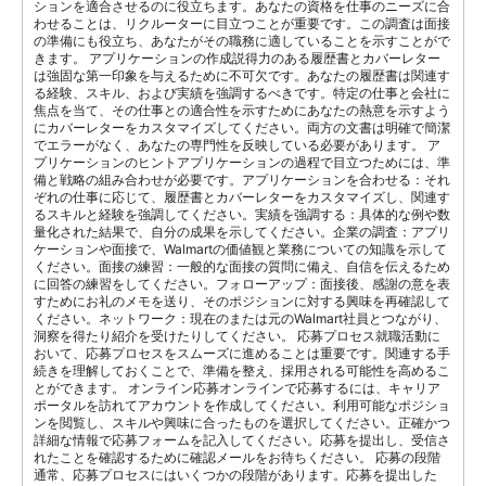
ションを適合させるのに役立ちます。あなたの資格を仕事のニーズに合
わせることは、リクルーターに目立つことが重要です。この調査は面接
の準備にも役立ち、あなたがその職務に適していることを示すことがで
きます。 アプリケーションの作成説得力のある履歴書とカバーレター
は強固な第一印象を与えるために不可欠です。あなたの履歴書は関連す
る経験、スキル、および実績を強調するべきです。特定の仕事と会社に
焦点を当て、その仕事との適合性を示すためにあなたの熱意を示すよう
にカバーレターをカスタマイズしてください。両方の文書は明確で簡潔
でエラーがなく、あなたの専門性を反映している必要があります。 ア
プリケーションのヒントアプリケーションの過程で目立つためには、準
備と戦略の組み合わせが必要です。アプリケーションを合わせる：それ
ぞれの仕事に応じて、履歴書とカバーレターをカスタマイズし、関連す
るスキルと経験を強調してください。実績を強調する：具体的な例や数
量化された結果で、自分の成果を示してください。企業の調査：アプリ
ケーションや面接で、Walmartの価値観と業務についての知識を示して
ください。面接の練習：一般的な面接の質問に備え、自信を伝えるため
に回答の練習をしてください。フォローアップ：面接後、感謝の意を表
すためにお礼のメモを送り、そのポジションに対する興味を再確認して
ください。ネットワーク：現在のまたは元のWalmart社員とつながり、
洞察を得たり紹介を受けたりしてください。 応募プロセス就職活動に
おいて、応募プロセスをスムーズに進めることは重要です。関連する手
続きを理解しておくことで、準備を整え、採用される可能性を高めるこ
とができます。 オンライン応募オンラインで応募するには、キャリア
ポータルを訪れてアカウントを作成してください。利用可能なポジショ
ンを閲覧し、スキルや興味に合ったものを選択してください。正確かつ
詳細な情報で応募フォームを記入してください。応募を提出し、受信さ
れたことを確認するために確認メールをお待ちください。 応募の段階
通常、応募プロセスにはいくつかの段階があります。応募を提出した