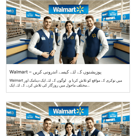
Walmart – پوزیشنوں کے لئے کیسے اندرونی کریں
Walmart میں نوکری کے مواقع کو تلاش کرنا وہ لوگوں کے لئے ایک دینامک اور
مختلف ماحول میں روزگار کی تلاش کرنے کے لئے ایک...