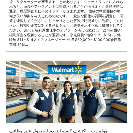
後、リクルーターが審査することがあります。ショートリストに入れら
れると、面接やアセスメントに招待されることがあります。最終段階は
通常、職歴調査と仕事のオファーが含まれます。 面接の準備面接の準
備は良い印象を与えるための鍵です。一般的な面接の質問を調査し、回
答を練習してください。しっかりとした服装で時間通りに到着してくだ
さい。役割や企業に対する熱意を示し、興味を示すために質問をしてく
ださい。 給与と福利厚生仕事のオファーを考える際には、給与範囲や
福利厚生を理解することが重要です。小売店員: 時給 $12 - $15レジ係:
時給 $11 - $14ストアマネージャー: 年収 $50,000 - $100,000倉庫作
業員: 時給...
وولمارت – اكتشف كيفية التقدم للحصول على وظائف