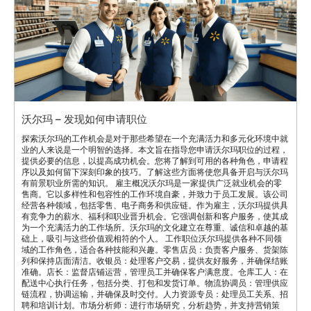
沃尔玛 – 发现如何申请职位
探索沃尔玛的工作机会是对于那些希望在一个充满活力和多元化环境中就
业的人来说是一个明智的选择。本文旨在指导您申请沃尔玛职位的过程，
提供必要的信息，以提高成功机会。您将了解到可用的各种角色，申请程
序以及如何留下深刻印象的技巧。了解这些方面将使您具备开启与沃尔玛
有前景职业所需的知识。 雇主概况沃尔玛是一家提供广泛就业机会的零
售商。它以多样性和包容性的工作环境自豪，并致力于员工发展。该公司
经营各种领域，包括零售、电子商务和供应链。作为雇主，沃尔玛提供具
有竞争力的薪水、福利和职业晋升机会。它强调创新和客户服务，使其成
为一个充满活力的工作场所。沃尔玛的文化建立在尊重、诚信和卓越的基
础上，吸引与这些价值观相符的个人。 工作职位沃尔玛提供各种不同领
域的工作角色，适合各种技能和兴趣。零售店员：负责客户服务、货架陈
列和保持店面清洁。收银员：处理客户交易，提供友好服务，并确保结账
准确。店长：监督店铺运营，管理员工并确保客户满意度。仓库工人：在
配送中心执行任务，包括分类、打包和发货订单。物流协调员：管理供应
链流程，协调运输，并确保及时交付。人力资源专员：处理员工关系、招
聘和培训计划。市场分析师：进行市场研究，分析趋势，并支持营销策