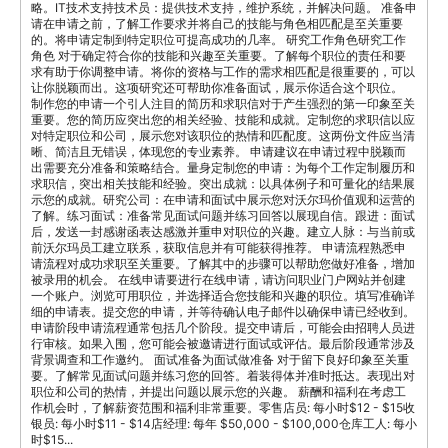
略。IT技术支持技术员：提供技术支持，维护系统，并解决问题。 准备申
请在申请之前，了解工作要求并将自己的技能与角色相匹配是至关重要
的。将申请定制到特定职位可提高成功的几率。 研究工作角色研究工作
角色 对于确定符合你的技能和兴趣至关重要。了解每个职位的责任和要
求有助于你调整申请。将你的资格与工作的需求相匹配是很重要的，可以
让你脱颖而出。这项研究还可帮助你准备面试，展示你适合这个职位。
制作您的申请一个引人注目的简历和求职信对于产生强烈的第一印象至关
重要。您的简历应突出您的相关经验、技能和成就。定制您的求职信以应
对特定职位和公司，展示您对该职位的热情和匹配度。这两份文件应当清
晰、简洁且无错误，体现您的专业素养。 申请建议在申请过程中脱颖而
出需要充分准备和策略结合。量身定制您的申请：为每个工作定制履历和
求职信，突出相关技能和经验。突出成就：以具体例子和可量化的结果展
示您的成就。研究公司：在申请和面试中展示您对沃尔玛价值观和运营的
了解。练习面试：准备常见面试问题并练习回答以展现自信。跟进：面试
后，发送一封感谢函表达感激并重申对职位的兴趣。建立人脉：与当前或
前沃尔玛员工建立联系，获取信息并有可能获得推荐。 申请流程熟悉申
请流程对成功求职至关重要。了解其中的步骤可以帮助您做好准备，增加
被录用的机会。 在线申请要进行在线申请，请访问职业门户网站并创建
一个账户。浏览可用职位，并选择适合您技能和兴趣的职位。填写准确详
细的申请表。提交您的申请，并等待确认电子邮件以确保申请已经收到。
申请阶段申请流程通常包括几个阶段。提交申请后，可能会由招聘人员进
行审核。如果入围，您可能会被邀请进行面试或评估。最后阶段通常涉及
背景调查和工作邀约。 面试准备为面试做准备 对于留下良好印象至关重
要。了解常见面试问题并练习您的回答。着装得体并准时抵达。表现出对
职位和公司的热情，并提出问题以展示您的兴趣。 薪酬和福利在考虑工
作机会时，了解薪资范围和福利非常重要。零售店员: 每小时$12 - $15收
银员: 每小时$11 - $14店经理: 每年 $50,000 - $100,000仓库工人: 每小
时$15...