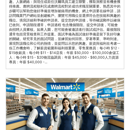
趣。人脈網絡：與現任或前任沃爾瑪員工建立聯繫，獲取洞察並有機會獲
得推薦。應聘流程順利完成應聘流程對於成功求職至關重要。熟悉其中的
步驟可以幫助您做好準備並增加被錄用的機會。網上申請要在線申請，請
訪問職業門戶網站並創建帳戶。瀏覽可用職位並選擇符合您技能和興趣的
職位。填寫詳細和準確的申請表。提交您的申請後，等待確認郵件以確保
已收到。申請階段通常，申請過程 包含幾個階段。提交申請後，可能會
由招聘人員審核。如果入圍，您可能會被邀請進行面試或評估。最後階段
通常包括背景檢查和工作提案。面試準備為面試做好準備是留下良好印象
的關鍵。研究常見的面試問題，並練習如何回答。穿著專業、準時到達。
展現對該職位和公司的熱情，並提問以示您的興趣。薪資與福利在考慮一
份工作機會時，了解薪資範圍和福利很重要。零售業務員：每小時 $12 -
$15收銀員：每小時 $11 - $14店長：年薪 $50,000 - $100,000倉儲工
人：每小時 $15 - $20物流協調員：年薪 $45,000 - $60,000人力資源
專員：年薪 $40,000 -...