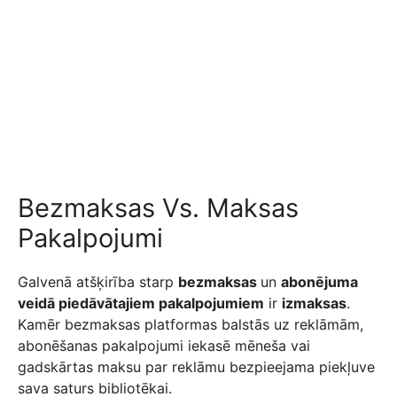
Bezmaksas Vs. Maksas
Pakalpojumi
Galvenā atšķirība starp
bezmaksas
un
abonējuma
veidā piedāvātajiem pakalpojumiem
ir
izmaksas
.
Kamēr bezmaksas platformas balstās uz reklāmām,
abonēšanas pakalpojumi iekasē mēneša vai
gadskārtas maksu par reklāmu bezpieejama piekļuve
sava saturs bibliotēkai.