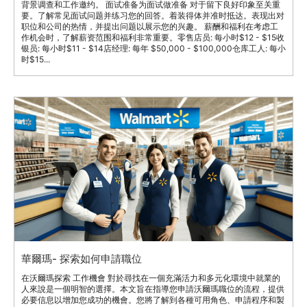
背景调查和工作邀约。 面试准备为面试做准备 对于留下良好印象至关重
要。了解常见面试问题并练习您的回答。着装得体并准时抵达。表现出对
职位和公司的热情，并提出问题以展示您的兴趣。 薪酬和福利在考虑工
作机会时，了解薪资范围和福利非常重要。零售店员: 每小时$12 - $15收
银员: 每小时$11 - $14店经理: 每年 $50,000 - $100,000仓库工人: 每小
时$15...
華爾瑪- 探索如何申請職位
在沃爾瑪探索 工作機會 對於尋找在一個充滿活力和多元化環境中就業的
人來說是一個明智的選擇。本文旨在指導您申請沃爾瑪職位的流程，提供
必要信息以增加您成功的機會。您將了解到各種可用角色、申請程序和製