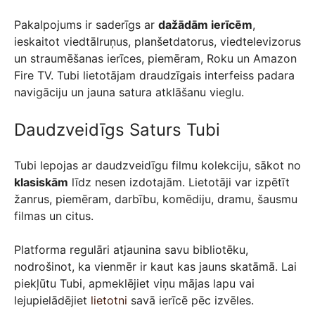
Pakalpojums ir saderīgs ar
dažādām ierīcēm
,
ieskaitot viedtālruņus, planšetdatorus, viedtelevizorus
un straumēšanas ierīces, piemēram, Roku un Amazon
Fire TV. Tubi lietotājam draudzīgais interfeiss padara
navigāciju un jauna satura atklāšanu vieglu.
Daudzveidīgs Saturs Tubi
Tubi lepojas ar daudzveidīgu filmu kolekciju, sākot no
klasiskām
līdz nesen izdotajām. Lietotāji var izpētīt
žanrus, piemēram, darbību, komēdiju, dramu, šausmu
filmas un citus.
Platforma regulāri atjaunina savu bibliotēku,
nodrošinot, ka vienmēr ir kaut kas jauns skatāmā. Lai
piekļūtu Tubi, apmeklējiet viņu mājas lapu vai
lejupielādējiet
lietotni
savā ierīcē pēc izvēles.