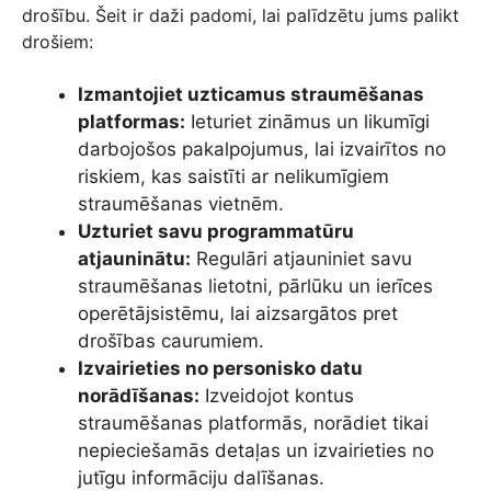
drošību. Šeit ir daži padomi, lai palīdzētu jums palikt
drošiem:
Izmantojiet uzticamus straumēšanas
platformas:
Ieturiet zināmus un likumīgi
darbojošos pakalpojumus, lai izvairītos no
riskiem, kas saistīti ar nelikumīgiem
straumēšanas vietnēm.
Uzturiet savu programmatūru
atjauninātu:
Regulāri atjauniniet savu
straumēšanas lietotni, pārlūku un ierīces
operētājsistēmu, lai aizsargātos pret
drošības caurumiem.
Izvairieties no personisko datu
norādīšanas:
Izveidojot kontus
straumēšanas platformās, norādiet tikai
nepieciešamās detaļas un izvairieties no
jutīgu informāciju dalīšanas.