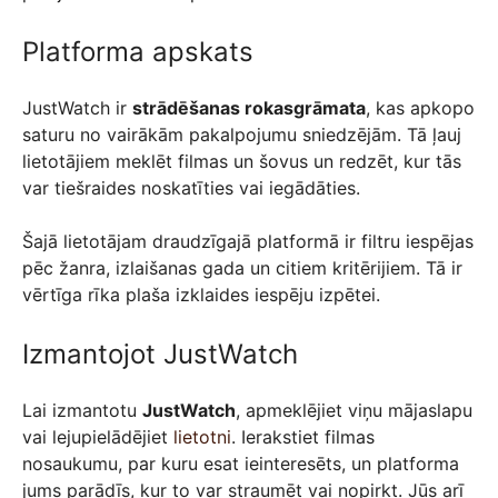
Platforma apskats
JustWatch ir
strādēšanas rokasgrāmata
, kas apkopo
saturu no vairākām pakalpojumu sniedzējām. Tā ļauj
lietotājiem meklēt filmas un šovus un redzēt, kur tās
var tiešraides noskatīties vai iegādāties.
Šajā lietotājam draudzīgajā platformā ir filtru iespējas
pēc žanra, izlaišanas gada un citiem kritērijiem. Tā ir
vērtīga rīka plaša izklaides iespēju izpētei.
Izmantojot JustWatch
Lai izmantotu
JustWatch
, apmeklējiet viņu mājaslapu
vai lejupielādējiet
lietotni
. Ierakstiet filmas
nosaukumu, par kuru esat ieinteresēts, un platforma
jums parādīs, kur to var straumēt vai nopirkt. Jūs arī