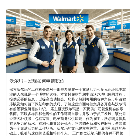
沃尔玛 – 发现如何申请职位
探索沃尔玛的工作机会是对于那些希望在一个充满活力和多元化环境中就
业的人来说是一个明智的选择。本文旨在指导您申请沃尔玛职位的过程，
提供必要的信息，以提高成功机会。您将了解到可用的各种角色，申请程
序以及如何留下深刻印象的技巧。了解这些方面将使您具备开启与沃尔玛
有前景职业所需的知识。 雇主概况沃尔玛是一家提供广泛就业机会的零
售商。它以多样性和包容性的工作环境自豪，并致力于员工发展。该公司
经营各种领域，包括零售、电子商务和供应链。作为雇主，沃尔玛提供具
有竞争力的薪水、福利和职业晋升机会。它强调创新和客户服务，使其成
为一个充满活力的工作场所。沃尔玛的文化建立在尊重、诚信和卓越的基
础上，吸引与这些价值观相符的个人。 工作职位沃尔玛提供各种不同领