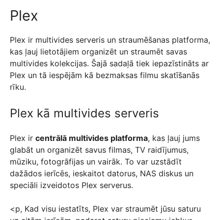
Plex
Plex ir multivides serveris un straumēšanas platforma,
kas ļauj lietotājiem organizēt un straumēt savas
multivides kolekcijas. Šajā sadaļā tiek iepazīstināts ar
Plex un tā iespējām kā bezmaksas filmu skatīšanās
rīku.
Plex kā multivides serveris
Plex ir
centrālā multivides platforma
, kas ļauj jums
glabāt un organizēt savus filmas, TV raidījumus,
mūziku, fotogrāfijas un vairāk. To var uzstādīt
dažādos ierīcēs, ieskaitot datorus, NAS diskus un
speciāli izveidotos Plex serverus.
<p, Kad visu iestatīts, Plex var straumēt jūsu saturu