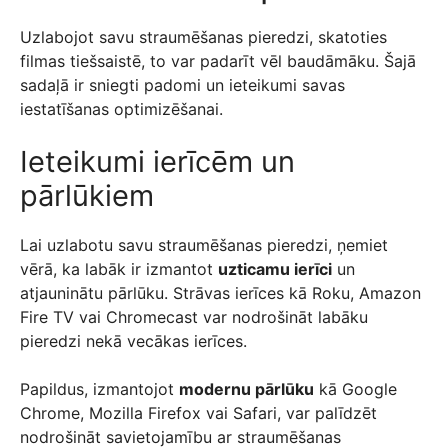
Uzlabojot savu straumēšanas pieredzi, skatoties
filmas tiešsaistē, to var padarīt vēl baudāmāku. Šajā
sadaļā ir sniegti padomi un ieteikumi savas
iestatīšanas optimizēšanai.
Ieteikumi ierīcēm un
pārlūkiem
Lai uzlabotu savu straumēšanas pieredzi, ņemiet
vērā, ka labāk ir izmantot
uzticamu ierīci
un
atjauninātu pārlūku. Strāvas ierīces kā Roku, Amazon
Fire TV vai Chromecast var nodrošināt labāku
pieredzi nekā vecākas ierīces.
Papildus, izmantojot
modernu pārlūku
kā Google
Chrome, Mozilla Firefox vai Safari, var palīdzēt
nodrošināt savietojamību ar straumēšanas