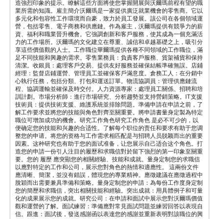
造強烈印象的提示。瞭解這些方面將使您掌握開展與沃爾瑪前程有望的職
業所需的知識。雇主簡介沃爾瑪是一家提供廣泛就業機會的零售商。它以
多元化和包容性工作環境而自豪，致力於員工發展。該公司在各個領域運
營，包括零售、電子商務和供應鏈。作為雇主，沃爾瑪提供有競爭力的薪
資、福利和職業晉升機會。它強調創新和客戶服務，使其成為一個充滿活
力的工作場所。沃爾瑪的文化建立在尊重、誠信和卓越基礎之上，吸引分
享這些價值觀的人士。工作職位華爾瑪提供各種不同領域的工作職位，滿
足不同技能和興趣的需求。零售業務員：負責客戶服務、貨架補貨和保持
清潔。收銀員：處理客戶交易、提供友好服務並確保結帳準確無誤。店鋪
經理：監督店鋪運營、管理員工並確保客戶滿意度。倉務工人：在分銷中
心執行任務，包括分類、打包和運送訂單。物流協調員：管理供應鏈流
程、協調運輸並確保及時交付。人力資源專家：處理員工關係、招聘和培
訓計劃。市場分析師：進行市場研究、分析趨勢並支持營銷策略。IT支援
技術員：提供技術支援、維護系統並排除問題。準備申請在申請之前，了
解工作要求並將您的技能與角色對齊至關重要。將申請書量身定製為特定
職位可增加成功的機會。研究工作角色研究工作角色 是必不可少的，以
便确定您的技能和兴趣的合适性。了解每个职位的责任和要求有助于您调
整您的申请。将您的资格与工作需求相匹配是与招聘人员脱颖而出的重要
因素。这种研究也有助于您的面试准备，让您展示自己适合这个角色。打
造您的申請一份引人注目的履歷和求職信對於留下強烈的第一印象至關重
要。您的 履歷 應突顯您的相關經驗、技能和成就。量身定制您的求職信
以應對特定的工作和公司，展示您對角色的熱情和適應性。 這兩份文件
應清晰、簡潔，並沒有錯誤，體現您的專業精神。應徵建議在應徵過程中
脫穎而出需要兼具準備和策略。量身定制您的申請：為每份工作度身定制
您的簡歷和求職信，突出相關技能和經驗。突出成就：用具體例子和可量
化的成果展示您的成就。研究公司：在申請和面試中展示您對沃爾瑪價值
觀和運營的了解。面試練習：準備應對常見面試問題並練習回答以表現自
信。跟進：面試後，發送感謝函以表達您的感謝並重新表明對該職位的興