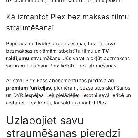
uz citām ierīcēm, padarot saturu pieejamu jebkur.
Kā izmantot Plex bez maksas filmu
straumēšanai
Papildus multivides organizēšanai, tas piedāvā
bezmaksas reklāmām atbalstītu filmu un
TV
raidījumu
straumēšanu. Jūs varat piekļūt bezmaksas
saturam tieši caur Plex lietotni bez abonēšanas.
Ar savu Plex Pass abonementu tas piedāvā arī
premium funkcijas
, piemēram, bezsaistes skatīšanos
un DVR iespējas. Lejupielādējiet
lietotni
savā ierīcē un
iestatiet Plex kontu, lai sāktu izmantot Plex.
Uzlabojiet savu
straumēšanas pieredzi