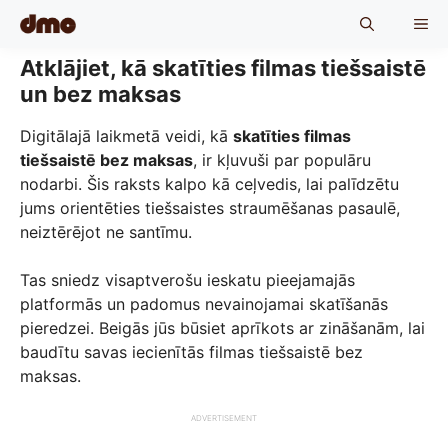
Skip
ME
to
content
Atklājiet, kā skatīties filmas tiešsaistē
un bez maksas
Digitālajā laikmetā veidi, kā
skatīties filmas
tiešsaistē bez maksas
, ir kļuvuši par populāru
nodarbi. Šis raksts kalpo kā ceļvedis, lai palīdzētu
jums orientēties tiešsaistes straumēšanas pasaulē,
neiztērējot ne santīmu.
Tas sniedz visaptverošu ieskatu pieejamajās
platformās un padomus nevainojamai skatīšanās
pieredzei. Beigās jūs būsiet aprīkots ar zināšanām, lai
baudītu savas iecienītās filmas tiešsaistē bez
maksas.
ADVERTISEMENT