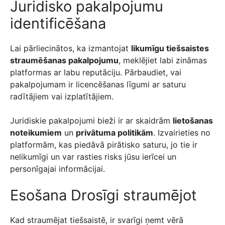
Juridisko pakalpojumu
identificēšana
Lai pārliecinātos, ka izmantojat
likumīgu tiešsaistes
straumēšanas pakalpojumu
, meklējiet labi zināmas
platformas ar labu reputāciju. Pārbaudiet, vai
pakalpojumam ir licencēšanas līgumi ar saturu
radītājiem vai izplatītājiem.
Juridiskie pakalpojumi bieži ir ar skaidrām
lietošanas
noteikumiem
un
privātuma politikām
. Izvairieties no
platformām, kas piedāvā pirātisko saturu, jo tie ir
nelikumīgi un var rasties risks jūsu ierīcei un
personīgajai informācijai.
Esošana Drosīgi straumējot
Kad straumējat tiešsaistē, ir svarīgi ņemt vērā