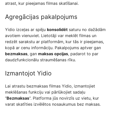
atrast, kur pieejamas filmas skatīšanai.
Agregācijas pakalpojums
Yidio izceļas ar spēju
konsolidēt
saturu no dažādām
avotiem vienuviet. Lietotāji var meklēt filmas un
redzēt sarakstu ar platformām, kur tās ir pieejamas,
kopā ar cenu informāciju. Pakalpojums aptver gan
bezmaksas
, gan
maksas opcijas
, padarot to par
daudzfunkcionālu straumēšanas rīku.
Izmantojot Yidio
Lai atrastu bezmaksas filmas Yidio, izmantojiet
meklēšanas funkciju vai pārlūkojiet sadaļu
“
Bezmaksas
“. Platforma jūs novirzīs uz vietu, kur
varat skatīties izvēlētos nosaukumus bez maksas.