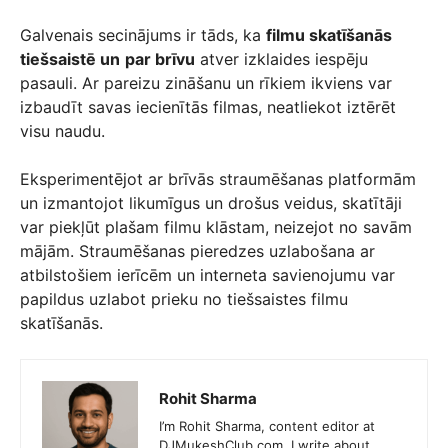
Galvenais secinājums ir tāds, ka
filmu skatīšanās
tiešsaistē un
par brīvu
atver izklaides iespēju
pasauli. Ar pareizu zināšanu un rīkiem ikviens var
izbaudīt savas iecienītās filmas, neatliekot iztērēt
visu naudu.
Eksperimentējot ar brīvās straumēšanas platformām
un izmantojot likumīgus un drošus veidus, skatītāji
var piekļūt plašam filmu klāstam, neizejot no savām
mājām. Straumēšanas pieredzes uzlabošana ar
atbilstošiem ierīcēm un interneta savienojumu var
papildus uzlabot prieku no tiešsaistes filmu
skatīšanās.
Rohit Sharma
I’m Rohit Sharma, content editor at
DJMukeshClub.com. I write about