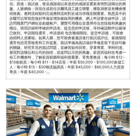
信。跟進：面試後，發送感謝函以表達您的感謝並重新表明對該職位的興
趣。人脈網絡：與現任或前任沃爾瑪員工建立聯繫，獲取洞察並有機會獲
得推薦。應聘流程順利完成應聘流程對於成功求職至關重要。熟悉其中的
步驟可以幫助您做好準備並增加被錄用的機會。網上申請要在線申請，請
訪問職業門戶網站並創建帳戶。瀏覽可用職位並選擇符合您技能和興趣的
職位。填寫詳細和準確的申請表。提交您的申請後，等待確認郵件以確保
已收到。申請階段通常，申請過程 包含幾個階段。提交申請後，可能會
由招聘人員審核。如果入圍，您可能會被邀請進行面試或評估。最後階段
通常包括背景檢查和工作提案。面試準備為面試做好準備是留下良好印象
的關鍵。研究常見的面試問題，並練習如何回答。穿著專業、準時到達。
展現對該職位和公司的熱情，並提問以示您的興趣。薪資與福利在考慮一
份工作機會時，了解薪資範圍和福利很重要。零售業務員：每小時 $12 -
$15收銀員：每小時 $11 - $14店長：年薪 $50,000 - $100,000倉儲工
人：每小時 $15 - $20物流協調員：年薪 $45,000 - $60,000人力資源
專員：年薪 $40,000 -...