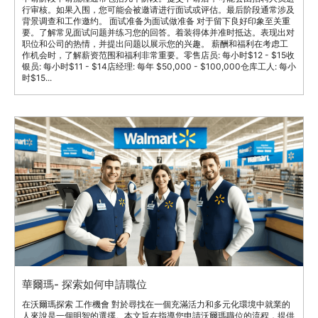
行审核。如果入围，您可能会被邀请进行面试或评估。最后阶段通常涉及
背景调查和工作邀约。 面试准备为面试做准备 对于留下良好印象至关重
要。了解常见面试问题并练习您的回答。着装得体并准时抵达。表现出对
职位和公司的热情，并提出问题以展示您的兴趣。 薪酬和福利在考虑工
作机会时，了解薪资范围和福利非常重要。零售店员: 每小时$12 - $15收
银员: 每小时$11 - $14店经理: 每年 $50,000 - $100,000仓库工人: 每小
时$15...
華爾瑪- 探索如何申請職位
在沃爾瑪探索 工作機會 對於尋找在一個充滿活力和多元化環境中就業的
人來說是一個明智的選擇。本文旨在指導您申請沃爾瑪職位的流程，提供