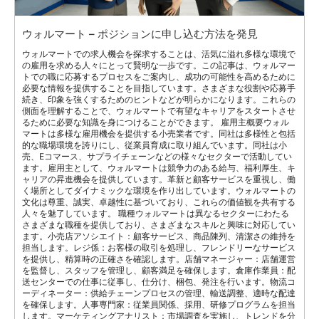
ウォルマート – ポジションに申し込む方法を発見
ウォルマートでの求人機会を探求することは、活気に溢れ多様な環境で
の雇用を求める人々にとって賢明な一歩です。この記事は、ウォルマー
トでの職に応募するプロセスをご案内し、成功の可能性を高めるために
必要な情報を提供することを目指しています。さまざまな役割や応募手
続き、印象を強くするためのヒントなどが明らかになります。これらの
側面を理解することで、ウォルマートで有望なキャリアをスタートさせ
るために必要な知識を身につけることができます。 雇用主概要ウォル
マートは多様な雇用機会を提供する小売業者です。同社は多様性と包括
的な職場環境を誇りにし、従業員育成に取り組んでいます。同社は小
売、Eコマース、サプライチェーンなどの様々なセクターで活動してい
ます。雇用主として、ウォルマートは競争力のある給与、福利厚生、キ
ャリアの昇進機会を提供しています。革新と顧客サービスを重視し、働
く場所としてダイナミックな環境を作り出しています。ウォルマートの
文化は尊重、誠実、卓越性に基づいており、これらの価値観を共有する
人々を魅了しています。 職種ウォルマートは異なるセクターにわたる
さまざまな職種を提供しており、さまざまなスキルと興味に対応してい
ます。小売店アソシエイト：顧客サービス、商品陳列、清潔さの維持を
担当します。レジ係：お客様の取引を処理し、フレンドリーなサービス
を提供し、精算時の正確さを確認します。店舗マネージャー：店舗運営
を監督し、スタッフを管理し、顧客満足を確保します。倉庫作業員：配
送センターでの仕事に従事し、仕分け、梱包、発注を行います。物流コ
ーディネーター：供給チェーンプロセスの管理、輸送調整、適時な配達
を確保します。人事専門家：従業員関係、採用、研修プログラムを担当
します。マーケティングアナリスト：市場調査を実施し、トレンドを分