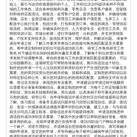
础上，吸引与这些价值观相符的个人。 工作职位沃尔玛提供各种不同领
域的工作角色，适合各种技能和兴趣。零售店员：负责客户服务、货架陈
列和保持店面清洁。收银员：处理客户交易，提供友好服务，并确保结账
准确。店长：监督店铺运营，管理员工并确保客户满意度。仓库工人：在
配送中心执行任务，包括分类、打包和发货订单。物流协调员：管理供应
链流程，协调运输，并确保及时交付。人力资源专员：处理员工关系、招
聘和培训计划。市场分析师：进行市场研究，分析趋势，并支持营销策
略。IT技术支持技术员：提供技术支持，维护系统，并解决问题。 准备申
请在申请之前，了解工作要求并将自己的技能与角色相匹配是至关重要
的。将申请定制到特定职位可提高成功的几率。 研究工作角色研究工作
角色 对于确定符合你的技能和兴趣至关重要。了解每个职位的责任和要
求有助于你调整申请。将你的资格与工作的需求相匹配是很重要的，可以
让你脱颖而出。这项研究还可帮助你准备面试，展示你适合这个职位。
制作您的申请一个引人注目的简历和求职信对于产生强烈的第一印象至关
重要。您的简历应突出您的相关经验、技能和成就。定制您的求职信以应
对特定职位和公司，展示您对该职位的热情和匹配度。这两份文件应当清
晰、简洁且无错误，体现您的专业素养。 申请建议在申请过程中脱颖而
出需要充分准备和策略结合。量身定制您的申请：为每个工作定制履历和
求职信，突出相关技能和经验。突出成就：以具体例子和可量化的结果展
示您的成就。研究公司：在申请和面试中展示您对沃尔玛价值观和运营的
了解。练习面试：准备常见面试问题并练习回答以展现自信。跟进：面试
后，发送一封感谢函表达感激并重申对职位的兴趣。建立人脉：与当前或
前沃尔玛员工建立联系，获取信息并有可能获得推荐。 申请流程熟悉申
请流程对成功求职至关重要。了解其中的步骤可以帮助您做好准备，增加
被录用的机会。 在线申请要进行在线申请，请访问职业门户网站并创建
一个账户。浏览可用职位，并选择适合您技能和兴趣的职位。填写准确详
细的申请表。提交您的申请，并等待确认电子邮件以确保申请已经收到。
申请阶段申请流程通常包括几个阶段。提交申请后，可能会由招聘人员进