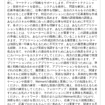
析し、マーケティング戦略をサポートします。ITサポートテクニシャ
ン：技術サポートを提供し、システムを維持し、問題を解決します。
応募準備応募の前に、仕事の要件を理解し、自分のスキルをその仕事に
合わせることが重要です。特定のポジションに合わせて応募書類を作成
することは、成功する可能性を高めます。 職種の調査職種の調査は、
あなたのスキルや興味に合った適切な仕事を特定するために不可欠で
す。各ポジションの責任と要件を理解することは、あなたのアプリケー
ションを適合させるのに役立ちます。あなたの資格を仕事のニーズに合
わせることは、リクルーターに目立つことが重要です。この調査は面接
の準備にも役立ち、あなたがその職務に適していることを示すことがで
きます。 アプリケーションの作成説得力のある履歴書とカバーレター
は強固な第一印象を与えるために不可欠です。あなたの履歴書は関連す
る経験、スキル、および実績を強調するべきです。特定の仕事と会社に
焦点を当て、その仕事との適合性を示すためにあなたの熱意を示すよう
にカバーレターをカスタマイズしてください。両方の文書は明確で簡潔
でエラーがなく、あなたの専門性を反映している必要があります。 ア
プリケーションのヒントアプリケーションの過程で目立つためには、準
備と戦略の組み合わせが必要です。アプリケーションを合わせる：それ
ぞれの仕事に応じて、履歴書とカバーレターをカスタマイズし、関連す
るスキルと経験を強調してください。実績を強調する：具体的な例や数
量化された結果で、自分の成果を示してください。企業の調査：アプリ
ケーションや面接で、Walmartの価値観と業務についての知識を示して
ください。面接の練習：一般的な面接の質問に備え、自信を伝えるため
に回答の練習をしてください。フォローアップ：面接後、感謝の意を表
すためにお礼のメモを送り、そのポジションに対する興味を再確認して
ください。ネットワーク：現在のまたは元のWalmart社員とつながり、
洞察を得たり紹介を受けたりしてください。 応募プロセス就職活動に
おいて、応募プロセスをスムーズに進めることは重要です。関連する手