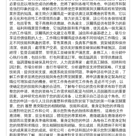
必要信息以增加您成功的機會。您將了解到各種可用角色、申請程序和製
造強烈印象的提示。瞭解這些方面將使您掌握開展與沃爾瑪前程有望的職
業所需的知識。雇主簡介沃爾瑪是一家提供廣泛就業機會的零售商。它以
多元化和包容性工作環境而自豪，致力於員工發展。該公司在各個領域運
營，包括零售、電子商務和供應鏈。作為雇主，沃爾瑪提供有競爭力的薪
資、福利和職業晉升機會。它強調創新和客戶服務，使其成為一個充滿活
力的工作場所。沃爾瑪的文化建立在尊重、誠信和卓越基礎之上，吸引分
享這些價值觀的人士。工作職位華爾瑪提供各種不同領域的工作職位，滿
足不同技能和興趣的需求。零售業務員：負責客戶服務、貨架補貨和保持
清潔。收銀員：處理客戶交易、提供友好服務並確保結帳準確無誤。店鋪
經理：監督店鋪運營、管理員工並確保客戶滿意度。倉務工人：在分銷中
心執行任務，包括分類、打包和運送訂單。物流協調員：管理供應鏈流
程、協調運輸並確保及時交付。人力資源專家：處理員工關係、招聘和培
訓計劃。市場分析師：進行市場研究、分析趨勢並支持營銷策略。IT支援
技術員：提供技術支援、維護系統並排除問題。準備申請在申請之前，了
解工作要求並將您的技能與角色對齊至關重要。將申請書量身定製為特定
職位可增加成功的機會。研究工作角色研究工作角色 是必不可少的，以
便确定您的技能和兴趣的合适性。了解每个职位的责任和要求有助于您调
整您的申请。将您的资格与工作需求相匹配是与招聘人员脱颖而出的重要
因素。这种研究也有助于您的面试准备，让您展示自己适合这个角色。打
造您的申請一份引人注目的履歷和求職信對於留下強烈的第一印象至關重
要。您的 履歷 應突顯您的相關經驗、技能和成就。量身定制您的求職信
以應對特定的工作和公司，展示您對角色的熱情和適應性。 這兩份文件
應清晰、簡潔，並沒有錯誤，體現您的專業精神。應徵建議在應徵過程中
脫穎而出需要兼具準備和策略。量身定制您的申請：為每份工作度身定制
您的簡歷和求職信，突出相關技能和經驗。突出成就：用具體例子和可量
化的成果展示您的成就。研究公司：在申請和面試中展示您對沃爾瑪價值
觀和運營的了解。面試練習：準備應對常見面試問題並練習回答以表現自