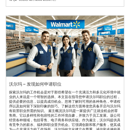
沃尔玛 – 发现如何申请职位
探索沃尔玛的工作机会是对于那些希望在一个充满活力和多元化环境中就
业的人来说是一个明智的选择。本文旨在指导您申请沃尔玛职位的过程，
提供必要的信息，以提高成功机会。您将了解到可用的各种角色，申请程
序以及如何留下深刻印象的技巧。了解这些方面将使您具备开启与沃尔玛
有前景职业所需的知识。 雇主概况沃尔玛是一家提供广泛就业机会的零
售商。它以多样性和包容性的工作环境自豪，并致力于员工发展。该公司
经营各种领域，包括零售、电子商务和供应链。作为雇主，沃尔玛提供具
有竞争力的薪水、福利和职业晋升机会。它强调创新和客户服务，使其成
为一个充满活力的工作场所。沃尔玛的文化建立在尊重、诚信和卓越的基