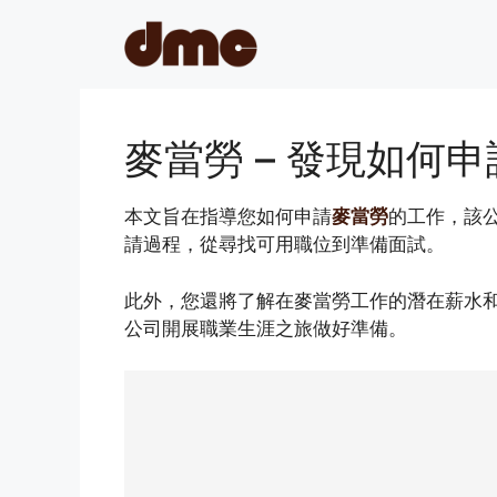
Skip
to
content
麥當勞 – 發現如何
本文旨在指導您如何申請
麥當勞
的工作，該
請過程，從尋找可用職位到準備面試。
此外，您還將了解在麥當勞工作的潛在薪水
公司開展職業生涯之旅做好準備。