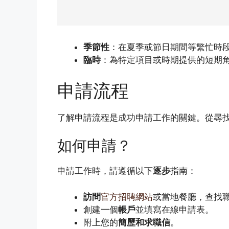
季節性
：在夏季或節日期間等繁忙時
臨時
：為特定項目或時期提供的短期
申請流程
了解申請流程是成功申請工作的關鍵。從尋
如何申請？
申請工作時，請遵循以下
逐步
指南：
訪問
官方招聘網站
或當地餐廳，查找
創建一個
帳戶
並填寫在線申請表。
附上您的
簡歷和求職信
。