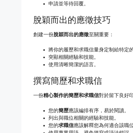
申請並等待回覆。
脫穎而出的應徵技巧
創建一份
脫穎而出的應徵
至關重要：
將你的履歷和求職信量身定制給特定
突顯相關經驗和技能。
使用清晰簡潔的語言。
撰寫簡歷和求職信
一份
精心製作的簡歷和求職信
對於留下良好
您的
簡歷
應該編排有序，易於閱讀。
列出與職位相關的經驗和技能。
您的
求職信
應該解釋您為何適合該職
使用專業用語，避免拼寫或語法錯誤