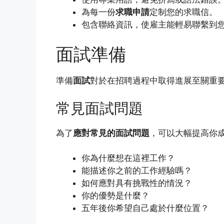
為每一份
求職申請
定制您的求職信。
包含聯絡資訊，使雇主能輕易聯繫到
面試準備
準備
面試
對於在招聘過程中取得進展至關重
常見面試問題
為了
應對常見的面試問題
，可以大幅提高你
你為什麼想在這裡工作？
能描述你之前的工作經驗嗎？
如何應對具有挑戰性的情況？
你的優勢是什麼？
五年後你希望自己處於什麼位置？